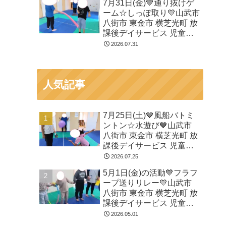
7月31日(金)💙通り抜けゲ
ーム☆しっぽ取り💙山武市
八街市 東金市 横芝光町 放
課後デイサービス 児童発
達支援 運動療育
2026.07.31
人気記事
7月25日(土)💙風船バトミ
ントン☆水遊び💙山武市
八街市 東金市 横芝光町 放
課後デイサービス 児童発
達支援 運動療育
2026.07.25
5月1日(金)の活動💙フラフ
ープ送りリレー💙山武市
八街市 東金市 横芝光町 放
課後デイサービス 児童発
達支援 運動療育
2026.05.01