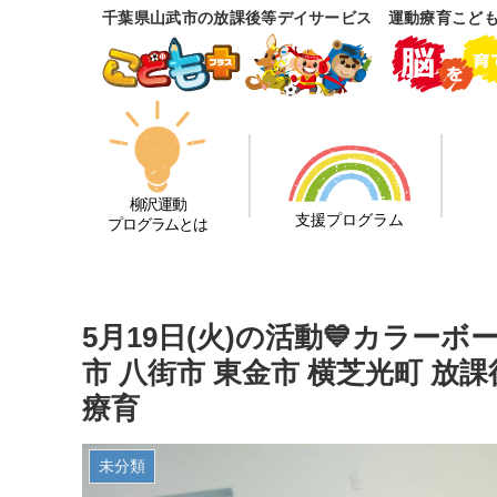
千葉県山武市の放課後等デイサービス 運動療育こど
柳沢運動
支援プログラム
プログラムとは
5月19日(火)の活動💙カラー
市 八街市 東金市 横芝光町 放
療育
未分類