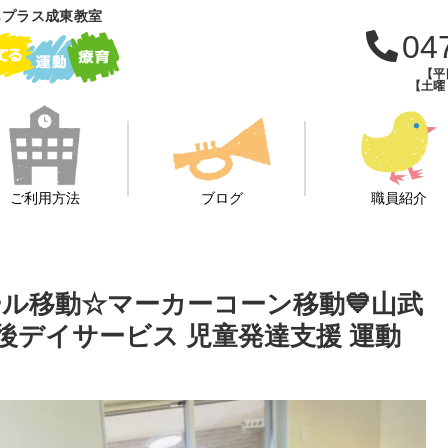
もプラス成東教室
04
【平日
【土曜・
ご利用方法
ブログ
職員紹介
ボール移動☆マーカーコーン移動💙山武
課後デイサービス 児童発達支援 運動