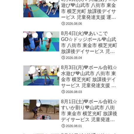
遊び💙山武市 八街市 東金
市 横芝光町 放課後デイサ
ービス 児童発達支援 運動
療育
2026.08.06
8月4日(火)💙あいこで
GO☆ドッジボール💙山武
市 八街市 東金市 横芝光町
放課後デイサービス 児童
発達支援 運動療育
2026.08.04
8月3日(月)💙ボール合戦☆
水遊び💙山武市 八街市 東
金市 横芝光町 放課後デイ
サービス 児童発達支援 運
動療育
2026.08.03
8月1日(土)💙ボール合戦☆
すいか割り💙山武市 八街
市 東金市 横芝光町 放課後
デイサービス 児童発達支
援 運動療育
2026.08.01