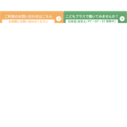
新着記事
8月6日(木)💙SST自己紹介ゲーム☆ド
ッジボール💙山武市 八街市 東金市 横
芝光町 放課後デイサービス 児童発達
支援 運動療育