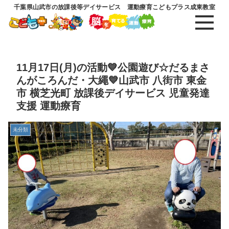
千葉県山武市の放課後等デイサービス 運動療育こどもプラス成東教室
11月17日(月)の活動💙公園遊び☆だるまさ
んがころんだ・大繩💙山武市 八街市 東金
市 横芝光町 放課後デイサービス 児童発達
支援 運動療育
未分類