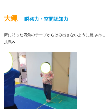
大繩
瞬発力・空間認知力
床に貼った四角のテープからはみ出さないように跳ぶのに
挑戦🔥