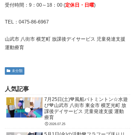
受付時間：9：00～18：00 (
定休日・日曜
)
TEL：0475-86-6967
山武市 八街市 横芝町 放課後デイサービス 児童発達支援
運動療育
未分類
人気記事
7月25日(土)💙風船バトミントン☆水遊
び💙山武市 八街市 東金市 横芝光町 放
課後デイサービス 児童発達支援 運動
療育
2026.07.25
5月1日(金)の活動💙フラフープ送りリ