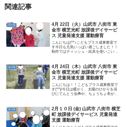
関連記事
4月 22日（火）山武市 八街市 東
未分類
金市 横芝光町 放課後デイサービ
ス 児童発達支援 運動療育
こんにちは(^^♪こどもプラス成東教室で
す今日も元気いっぱい過ごしました！！
制作ではティッシュ・絵具を使いこいの
ぼりを作りました！上手にティッシュを
はがしちぎり絵具をつけていきます！！
運動遊びはキッズヨガの時間です！！ ま
4月 24日（木）山武市 八街市 東
未分類
た明日も元気に会...
金市 横芝光町 放課後デイサービ
ス 児童発達支援 運動療育
こんにちは！！こどもプラス成東教室で
す(^^)/今日は暖かく、太陽のひかりを浴
びにてんとう虫🐞や、ちょうちょ🦋がた
くさん飛んでいました！てんとう虫を捕
まえて見せてくれたお友達もいました😊
今日は近所の公園まで歩いて行きまし
2月１０日 (金) 山武市 八街市 横芝
未分類
た！鬼ごっこやブラン...
町 放課後デイサービス 児童発達
支援 運動療育