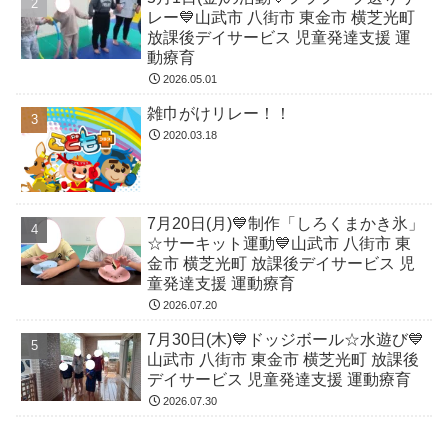
レー💙山武市 八街市 東金市 横芝光町
放課後デイサービス 児童発達支援 運
動療育
2026.05.01
雑巾がけリレー！！
2020.03.18
7月20日(月)💙制作「しろくまかき氷」
☆サーキット運動💙山武市 八街市 東
金市 横芝光町 放課後デイサービス 児
童発達支援 運動療育
2026.07.20
7月30日(木)💙ドッジボール☆水遊び💙
山武市 八街市 東金市 横芝光町 放課後
デイサービス 児童発達支援 運動療育
2026.07.30