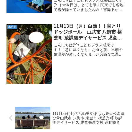
こんにちは！こどもプラス成東教室です
(^_-)-☆今日は、とても寒く関東でも各地
で雪が降っていましたね⛄「雪降るか
な？」「ゆきだるま！！」と雪を楽しみ
にするお友達の姿もありました(^^♪それ
では、本日の運動療育をご紹介します。
11月13日（月）白熱！！宝とり
未分類
自分のマットに...
ドッジボール 山武市 八街市 横
芝町 放課後デイサービス 児童発
達支援 運動療育
こんにちは(^^♪こどもプラス成東で
す！！急に寒くなり、お昼と夜、早朝の
気温差が激しくなりました🥶急な気温の
変化に負けずにスタッフも健康第一です
ね♪今日の活動の紹介です！！午前中は未
就学の児童が元気いっぱい公園で遊びま
した！！ 午後の放課後...
11月15日(土)の活動💙やまもも祭☆公園遊
び💙山武市 八街市 東金市 横芝光町 放課
後デイサービス 児童発達支援 運動療育