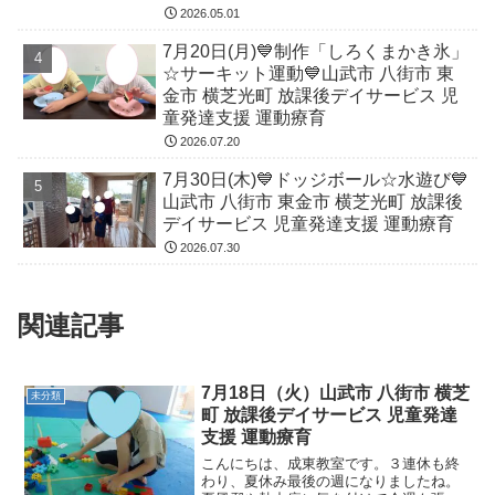
2026.05.01
7月20日(月)💙制作「しろくまかき氷」
☆サーキット運動💙山武市 八街市 東
金市 横芝光町 放課後デイサービス 児
童発達支援 運動療育
2026.07.20
7月30日(木)💙ドッジボール☆水遊び💙
山武市 八街市 東金市 横芝光町 放課後
デイサービス 児童発達支援 運動療育
2026.07.30
関連記事
7月18日（火）山武市 八街市 横芝
未分類
町 放課後デイサービス 児童発達
支援 運動療育
こんにちは、成東教室です。３連休も終
わり、夏休み最後の週になりましたね。