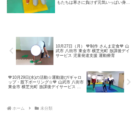
もたちは寒さに負けず元気いっぱい身体
を動かしています！！運動療育をご紹介
します。☆リズム運動 （表現力・リズ
ム力・集中力）アンパンマンの音楽に合
わせて元気い...
10月27日（月） 💙制作 さんま定食💙 山
武市 八街市 東金市 横芝光町 放課後デイ
サービス 児童発達支援 運動療育
💙10月29日(水)の活動☆運動遊び/ギャロ
ップ・股下ボーリング☆💙 山武市 八街市
東金市 横芝光町 放課後デイサービス 児
童発達支援 運動療育
ホーム
未分類