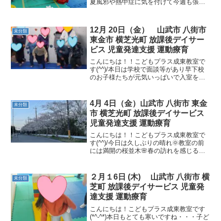
夏風邪や熱中症に気を付けて今週も張り
切っていきましょう (*^▽^*)午前中の様子
です。午後からは 小学生たちが笑顔で帰
ってきました。入室すると、すぐに鬼ご
12月 20日（金） 山武市 八街市
未分類
っこの始まり...
東金市 横芝光町 放課後デイサー
ビス 児童発達支援 運動療育
こんにちは！！こどもプラス成東教室で
す(^^)/本日は学校で面談等があり早下校
のお子様たちが元気いっぱいで入室をし
てくれました！！！本日の運動遊びを紹
介します！スタートストップ 瞬発力・
空間認知力・ルールの理解ジグザグカン
4月 4日（金）山武市 八街市 東金
未分類
ガルー 身体面・身...
市 横芝光町 放課後デイサービス
児童発達支援 運動療育
こんにちは！！こどもプラス成東教室で
す(^^)/今日は久しぶりの晴れ🌞教室の前
には満開の桜並木🌸春の訪れを感じる一
日でした！今日の活動を紹介します。午
前中は「自己紹介ゲーム」、「棒取
り」、「歩き島鬼ごっこ」を行いまし
２月１6日 (木) 山武市 八街市 横
未分類
た！ 午後は「キャッチボ...
芝町 放課後デイサービス 児童発
達支援 運動療育
こんにちは！こどもプラス成東教室です
(*^-^*)本日もとても寒いですね・・・子ど