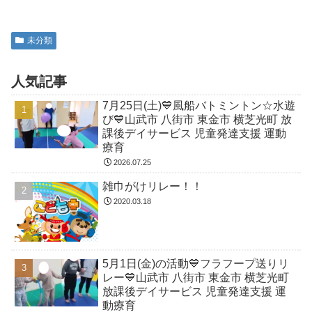
未分類
人気記事
7月25日(土)💙風船バトミントン☆水遊
び💙山武市 八街市 東金市 横芝光町 放
課後デイサービス 児童発達支援 運動
療育
2026.07.25
雑巾がけリレー！！
2020.03.18
5月1日(金)の活動💙フラフープ送りリ
レー💙山武市 八街市 東金市 横芝光町
放課後デイサービス 児童発達支援 運
動療育