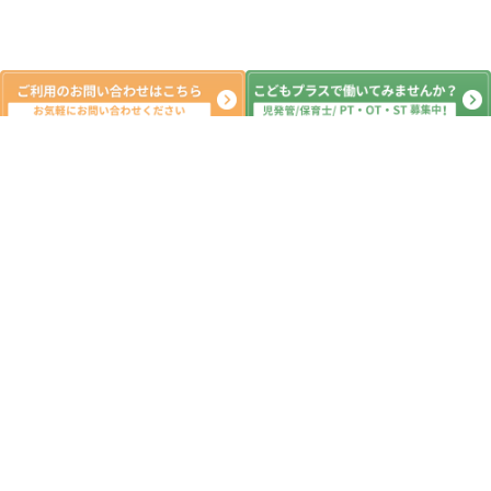
新着記事
8月5日(水)💙大輪投げ☆水遊び💙山武
市 八街市 東金市 横芝光町 放課後デイ
サービス 児童発達支援 運動療育