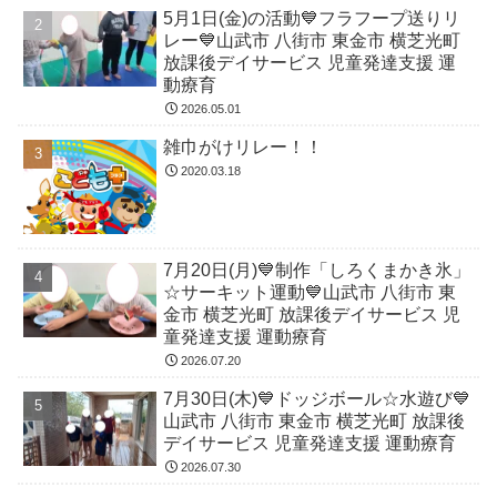
5月1日(金)の活動💙フラフープ送りリ
レー💙山武市 八街市 東金市 横芝光町
放課後デイサービス 児童発達支援 運
動療育
2026.05.01
雑巾がけリレー！！
2020.03.18
7月20日(月)💙制作「しろくまかき氷」
☆サーキット運動💙山武市 八街市 東
金市 横芝光町 放課後デイサービス 児
童発達支援 運動療育
2026.07.20
7月30日(木)💙ドッジボール☆水遊び💙
山武市 八街市 東金市 横芝光町 放課後
デイサービス 児童発達支援 運動療育
2026.07.30