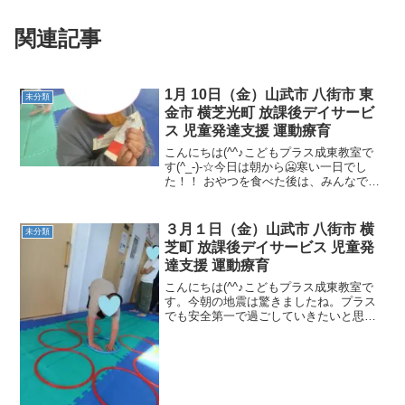
関連記事
1月 10日（金）山武市 八街市 東
未分類
金市 横芝光町 放課後デイサービ
ス 児童発達支援 運動療育
こんにちは(^^♪こどもプラス成東教室で
す(^_-)-☆今日は朝から🥶寒い一日でし
た！！ おやつを食べた後は、みんなで元
気に運動遊びのスタートです！！大縄跳
び 跳躍力・身体コントロールなど ク
マ歩き・新幹線クマ 支持力など はな
３月１日（金）山武市 八街市 横
未分類
いちもん...
芝町 放課後デイサービス 児童発
達支援 運動療育
こんにちは(^^♪こどもプラス成東教室で
す。今朝の地震は驚きましたね。プラス
でも安全第一で過ごしていきたいと思い
ます。本日の運動遊びは・・・フープ渡
り《支持力・空間認知力・逆さ感覚》マ
ット側転《支持力・空間認知力・回転感
覚》足振りジャンプ《...