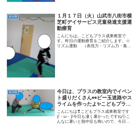
１月１７日（火）山武市八街市横
未分類
芝町デイサービス児童発達支援運
動療育
こんにちは。こどもプラス成東教室で
す。昨日の運動療育をご紹介します。☆
リズム運動 （表現力・リズム力・集中
力）音楽に合わせて、「いぬ」「くま」
「らっこ」「ひこうき」「恐竜」などに
変身しました(^^♪ ☆ラダートレーニン
グ （瞬発力・地面...
今日は、プラスの教室内でイベン
未分類
ト盛りだくさん👀ビー玉迷路やス
ライムを作ったよ✨こどもプラス
山武市八街市横芝町デイサービス
こんにちは❣こどもプラス成東教室です
児童発達支援運動療育
(/・ω・)/今日も凄く暑かったですね💦こ
んなに暑いと熱中症も怖いので、今日は
教室内で出来る遊びやイベントをたくさ
ん用意しました✨一つ一つその様子をご
紹介していきたいと思います😊まずは、