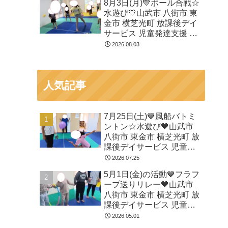
8月3日(月)💙ボール合戦☆
水遊び💙山武市 八街市 東
金市 横芝光町 放課後デイ
サービス 児童発達支援 運
動療育
2026.08.03
人気記事
7月25日(土)💙風船バトミ
ントン☆水遊び💙山武市
八街市 東金市 横芝光町 放
課後デイサービス 児童発
達支援 運動療育
2026.07.25
5月1日(金)の活動💙フラフ
ープ送りリレー💙山武市
八街市 東金市 横芝光町 放
課後デイサービス 児童発
達支援 運動療育
2026.05.01