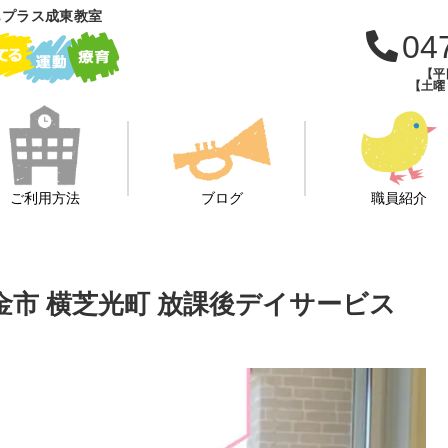
もプラス成東教室
04
【平日
【土曜・
ご利用方法
ブログ
職員紹介
東金市 横芝光町 放課後デイサービス