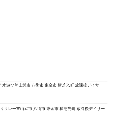
ン☆水遊び💙山武市 八街市 東金市 横芝光町 放課後デイサー
送りリレー💙山武市 八街市 東金市 横芝光町 放課後デイサー