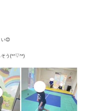
い😊
(*^▽^*)