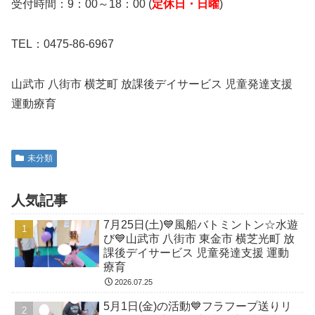
受付時間：9：00～18：00 (
定休日・日曜
)
TEL：0475-86-6967
山武市 八街市 横芝町 放課後デイサービス 児童発達支援
運動療育
未分類
人気記事
7月25日(土)💙風船バトミントン☆水遊
び💙山武市 八街市 東金市 横芝光町 放
課後デイサービス 児童発達支援 運動
療育
2026.07.25
5月1日(金)の活動💙フラフープ送りリ