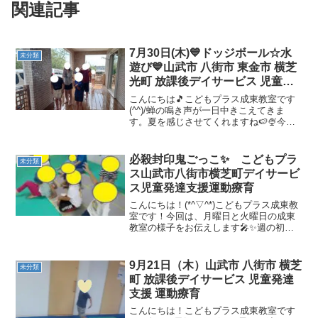
関連記事
7月30日(木)💙ドッジボール☆水
未分類
遊び💙山武市 八街市 東金市 横芝
光町 放課後デイサービス 児童発
達支援 運動療育
こんにちは🎵こどもプラス成東教室です
(^^)/蝉の鳴き声が一日中きこえてきま
す。夏を感じさせてくれますね🍉🍨今日
はみんなのリクエストで「ドッジボー
ル」で遊びました！ボールがビュンビュ
ン飛び交って、すごく熱い戦いが繰り広
必殺封印鬼ごっこ✨ こどもプラ
未分類
げられていました🔥 ...
ス山武市八街市横芝町デイサービ
ス児童発達支援運動療育
こんにちは！(*^▽^*)こどもプラス成東教
室です！今回は、月曜日と火曜日の成東
教室の様子をお伝えします🎤✨週の初め
ということもあり、やる気いっぱいなお
友達がたくさん来てくれました(*'▽')－－
－－－－－－－－－－－－－－－－－－
9月21日（木）山武市 八街市 横芝
未分類
－－－－...
町 放課後デイサービス 児童発達
支援 運動療育
こんにちは！こどもプラス成東教室です