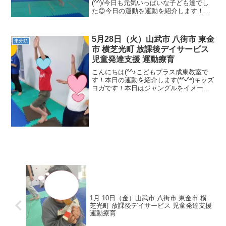
(^^)/今日も元気いっぱいな子ども達でし
た😊今日の運動を運動を紹介します！！
〇カンガルージャンプ（跳躍力・脚力・
瞬発力） 〇ひざ歩き（バランス感
覚・協応性・脚力） 〇跳び箱ジャン
5月28日（火）山武市 八街市 東金
未分類
プ、...
市 横芝光町 放課後デイサービス
児童発達支援 運動療育
こんにちは(^^♪こどもプラス成東教室で
す！本日の運動を紹介します(*^-^*)キッズ
ヨガです！本日はジャングルをイメージ
して動植物になりきりました。バランス
をとりつつ柔軟を取り入れたポーズもあ
りストレッチをしました！ヨガの後は、
だるまさん...
1月 10日（金）山武市 八街市 東金市 横
芝光町 放課後デイサービス 児童発達支援
運動療育