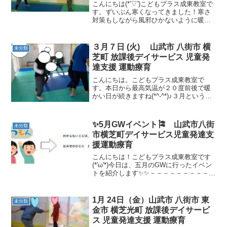
こんにちは(*'▽')こどもプラス成東教室で
す。ずいぶん寒くなってきました！寒さ
対策もしながら風邪ひかないように暖か
くしてくださいね🎵午前中のようすで
す！準備運動は身体いっぱい動かしグー
パージャンプからスタート 最初は先生も
３月７日 (火) 山武市 八街市 横
未分類
一緒に行い、次か...
芝町 放課後デイサービス 児童発
達支援 運動療育
こんにちは。こどもプラス成東教室で
す。本日から最高気温が２０度前後で暖
かい日が続きますね(*^-^*)♪３月というこ
ともあり、「もうすぐ〇年生になるん
だ！」などと進級を楽しみにするお子様
たちがたくさんいます(^_-)-☆また、運動
✨5月GWイベント🎏 山武市八街
未分類
前には宿題...
市横芝町デイサービス児童発達支
援運動療育
こんにちは！こどもプラス成東教室です
(*'ω'*)今日は、五月のGWに行ったイベン
トを紹介します✨✨－－－－－－－－－－
－－－－－－－－－－－－－－－－－－
「駄菓子屋さんごっこ」５月３日に、み
んな大好き！駄菓子屋さんごっこを行い
1月 24日（金）山武市 八街市 東
未分類
ました✨お金...
金市 横芝光町 放課後デイサービ
ス 児童発達支援 運動療育