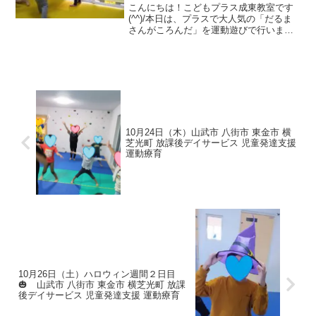
こんにちは！こどもプラス成東教室です
(^^)/本日は、プラスで大人気の「だるま
さんがころんだ」を運動遊びで行いまし
た！だるまさんが転んだ 社会性・ルー
ルの理解・集中力まず始めは、鬼を決め
ます。「鬼役をやりたい人」と言うと
「はい！」元気な声が...
10月24日（木）山武市 八街市 東金市 横
芝光町 放課後デイサービス 児童発達支援
運動療育
10月26日（土）ハロウィン週間２日目
🎃 山武市 八街市 東金市 横芝光町 放課
後デイサービス 児童発達支援 運動療育