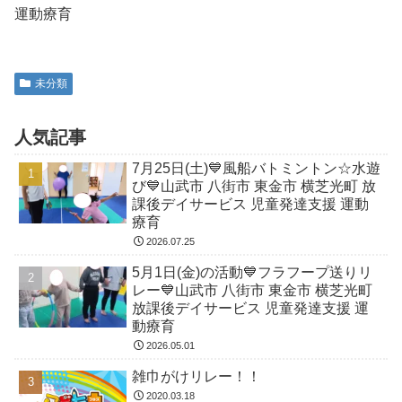
運動療育
未分類
人気記事
7月25日(土)💙風船バトミントン☆水遊
び💙山武市 八街市 東金市 横芝光町 放
課後デイサービス 児童発達支援 運動
療育
2026.07.25
5月1日(金)の活動💙フラフープ送りリ
レー💙山武市 八街市 東金市 横芝光町
放課後デイサービス 児童発達支援 運
動療育
2026.05.01
雑巾がけリレー！！
2020.03.18