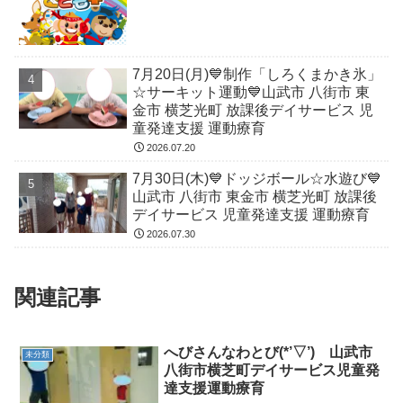
7月20日(月)💙制作「しろくまかき氷」
☆サーキット運動💙山武市 八街市 東
金市 横芝光町 放課後デイサービス 児
童発達支援 運動療育
2026.07.20
7月30日(木)💙ドッジボール☆水遊び💙
山武市 八街市 東金市 横芝光町 放課後
デイサービス 児童発達支援 運動療育
2026.07.30
関連記事
へびさんなわとび(*’▽’) 山武市
未分類
八街市横芝町デイサービス児童発
達支援運動療育