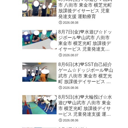
市 八街市 東金市 横芝光町
放課後デイサービス 児童
発達支援 運動療育
2026.08.08
8月7日(金)💙水遊び☆ドッ
ジボール💙山武市 八街市
東金市 横芝光町 放課後デ
イサービス 児童発達支援
運動療育
2026.08.07
8月6日(木)💙SST自己紹介
ゲーム☆ドッジボール💙山
武市 八街市 東金市 横芝光
町 放課後デイサービス 児
童発達支援 運動療育
2026.08.06
8月5日(水)💙大輪投げ☆水
遊び💙山武市 八街市 東金
市 横芝光町 放課後デイサ
ービス 児童発達支援 運動
療育
2026.08.06