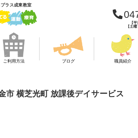
もプラス成東教室
04
【平日
【土曜・
ご利用方法
ブログ
職員紹介
東金市 横芝光町 放課後デイサービス