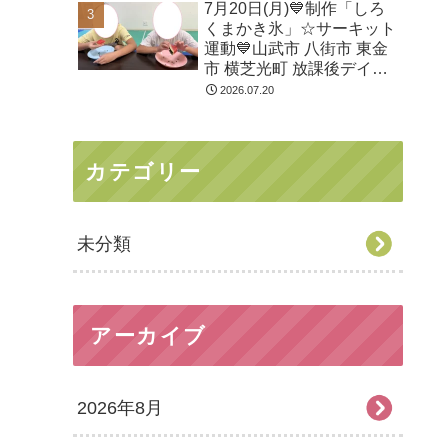
7月20日(月)💙制作「しろ
くまかき氷」☆サーキット
運動💙山武市 八街市 東金
市 横芝光町 放課後デイサ
ービス 児童発達支援 運動
2026.07.20
療育
カテゴリー
未分類
アーカイブ
2026年8月