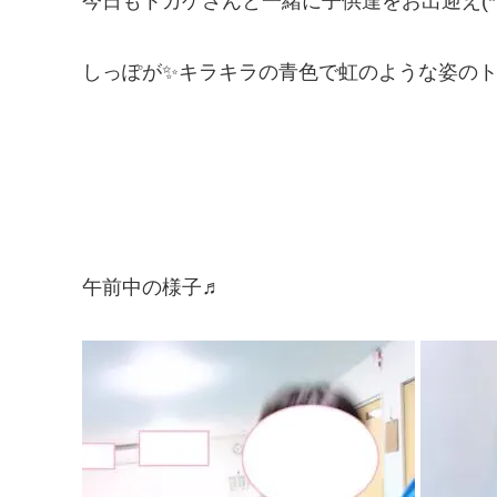
今日もトカゲさんと一緒に子供達をお出迎え(*’ω
しっぽが✨キラキラの青色で虹のような姿の
午前中の様子♬