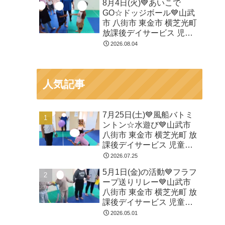
8月4日(火)💙あいこで
GO☆ドッジボール💙山武
市 八街市 東金市 横芝光町
放課後デイサービス 児童
発達支援 運動療育
2026.08.04
人気記事
7月25日(土)💙風船バトミ
ントン☆水遊び💙山武市
八街市 東金市 横芝光町 放
課後デイサービス 児童発
達支援 運動療育
2026.07.25
5月1日(金)の活動💙フラフ
ープ送りリレー💙山武市
八街市 東金市 横芝光町 放
課後デイサービス 児童発
達支援 運動療育
2026.05.01