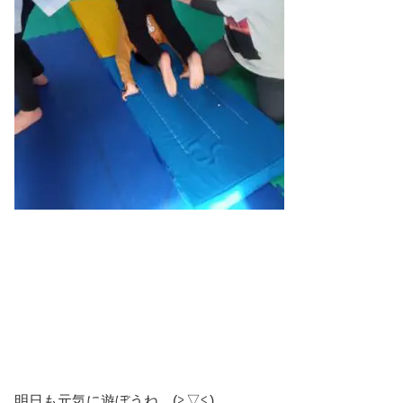
明日も元気に遊ぼうね (≧▽≦)