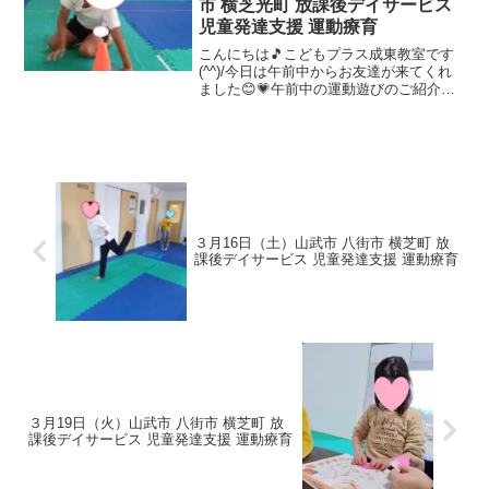
市 横芝光町 放課後デイサービス
児童発達支援 運動療育
こんにちは🎵こどもプラス成東教室です
(^^)/今日は午前中からお友達が来てくれ
ました😊💗午前中の運動遊びのご紹介で
す♪綱渡り 身体コントロール・バランス
力・平均感覚 縄の上をはみ出さないよう
に歩きます！平均台(カニ歩き) バランス
力・空間認...
３月16日（土）山武市 八街市 横芝町 放
課後デイサービス 児童発達支援 運動療育
３月19日（火）山武市 八街市 横芝町 放
課後デイサービス 児童発達支援 運動療育