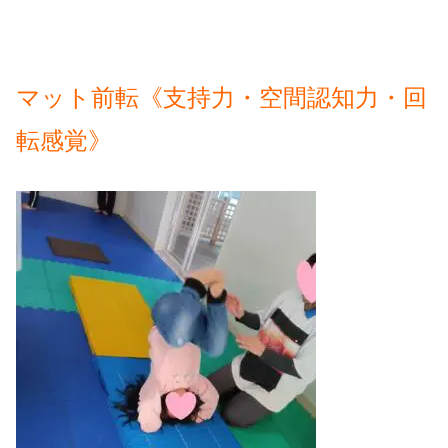
マット前転《支持力・空間認知力・回
転感覚》