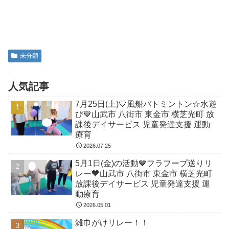
未分類
人気記事
7月25日(土)💙風船バトミントン☆水遊
び💙山武市 八街市 東金市 横芝光町 放
課後デイサービス 児童発達支援 運動
療育
2026.07.25
5月1日(金)の活動💙フラフープ送りリ
レー💙山武市 八街市 東金市 横芝光町
放課後デイサービス 児童発達支援 運
動療育
2026.05.01
雑巾がけリレー！！