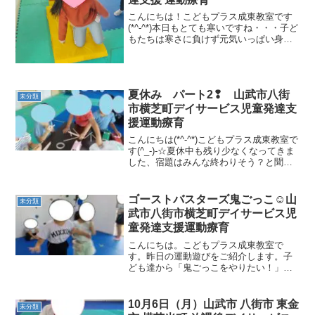
こんにちは！こどもプラス成東教室です
(*^-^*)本日もとても寒いですね・・・子ど
もたちは寒さに負けず元気いっぱい身体
を動かしています！！運動療育をご紹介
します。☆リズム運動 （表現力・リズ
ム力・集中力）アンパンマンの音楽に合
わせて元気い...
夏休み パート2❢ 山武市八街
未分類
市横芝町デイサービス児童発達支
援運動療育
こんにちは(*^-^*)こどもプラス成東教室で
す(^_-)-☆夏休中も残り少なくなってきま
した、宿題はみんな終わりそう？と聞く
と「感想文が残ってるよー」「絵日記で
おしまいだーー」と元気に教えてくれま
す！！こどもプラス成東教室も26日27日
ゴーストバスターズ鬼ごっこ☺山
未分類
の...
武市八街市横芝町デイサービス児
童発達支援運動療育
こんにちは。こどもプラス成東教室で
す。昨日の運動遊びをご紹介します。子
ども達から「鬼ごっこをやりたい！」と
いう声もあり、コーンを掃除機に見立て
てゴーストバスターズ鬼ごっこをしまし
た☺☺ コーンの掃除機に吸われないよ
10月6日（月）山武市 八街市 東金
未分類
うにと逃げる子どもたち...