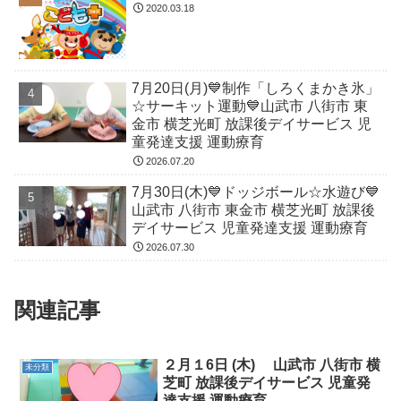
2020.03.18
7月20日(月)💙制作「しろくまかき氷」
☆サーキット運動💙山武市 八街市 東
金市 横芝光町 放課後デイサービス 児
童発達支援 運動療育
2026.07.20
7月30日(木)💙ドッジボール☆水遊び💙
山武市 八街市 東金市 横芝光町 放課後
デイサービス 児童発達支援 運動療育
2026.07.30
関連記事
２月１6日 (木) 山武市 八街市 横
未分類
芝町 放課後デイサービス 児童発
達支援 運動療育