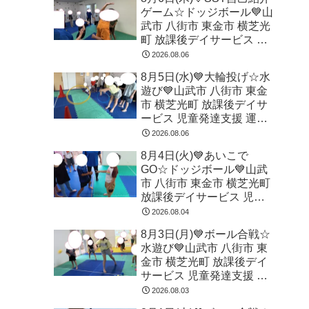
ゲーム☆ドッジボール💙山
武市 八街市 東金市 横芝光
町 放課後デイサービス 児
童発達支援 運動療育
2026.08.06
8月5日(水)💙大輪投げ☆水
遊び💙山武市 八街市 東金
市 横芝光町 放課後デイサ
ービス 児童発達支援 運動
療育
2026.08.06
8月4日(火)💙あいこで
GO☆ドッジボール💙山武
市 八街市 東金市 横芝光町
放課後デイサービス 児童
発達支援 運動療育
2026.08.04
8月3日(月)💙ボール合戦☆
水遊び💙山武市 八街市 東
金市 横芝光町 放課後デイ
サービス 児童発達支援 運
動療育
2026.08.03