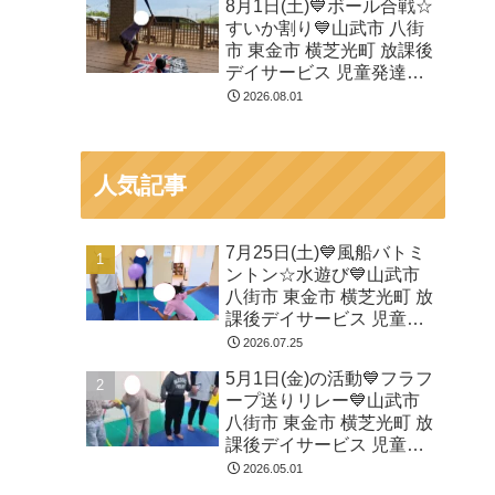
8月1日(土)💙ボール合戦☆
すいか割り💙山武市 八街
市 東金市 横芝光町 放課後
デイサービス 児童発達支
援 運動療育
2026.08.01
人気記事
7月25日(土)💙風船バトミ
ントン☆水遊び💙山武市
八街市 東金市 横芝光町 放
課後デイサービス 児童発
達支援 運動療育
2026.07.25
5月1日(金)の活動💙フラフ
ープ送りリレー💙山武市
八街市 東金市 横芝光町 放
課後デイサービス 児童発
達支援 運動療育
2026.05.01