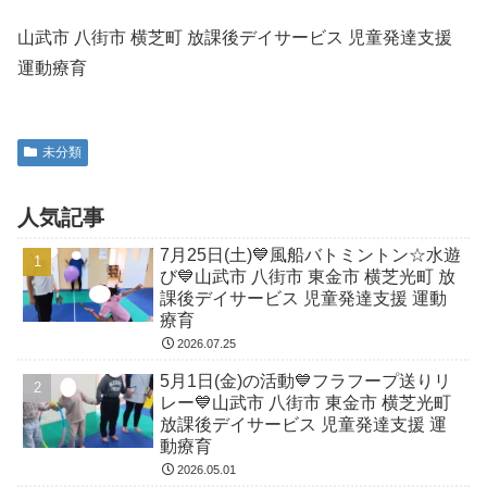
山武市 八街市 横芝町 放課後デイサービス 児童発達支援
運動療育
未分類
人気記事
7月25日(土)💙風船バトミントン☆水遊
び💙山武市 八街市 東金市 横芝光町 放
課後デイサービス 児童発達支援 運動
療育
2026.07.25
5月1日(金)の活動💙フラフープ送りリ
レー💙山武市 八街市 東金市 横芝光町
放課後デイサービス 児童発達支援 運
動療育
2026.05.01