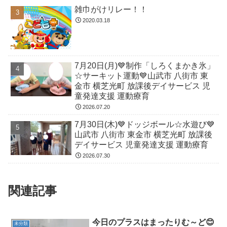
雑巾がけリレー！！
2020.03.18
7月20日(月)💙制作「しろくまかき氷」
☆サーキット運動💙山武市 八街市 東
金市 横芝光町 放課後デイサービス 児
童発達支援 運動療育
2026.07.20
7月30日(木)💙ドッジボール☆水遊び💙
山武市 八街市 東金市 横芝光町 放課後
デイサービス 児童発達支援 運動療育
2026.07.30
関連記事
今日のプラスはまったりむ～ど😊
未分類