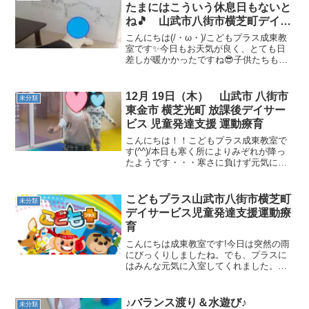
たまにはこういう休息日もないと
ね🎵 山武市八街市横芝町デイサ
ービス児童発達支援運動療育
こんにちは(/・ω・)/こどもプラス成東教
室です✨今日もお天気が良く、とても日
差しが暖かかったですね😎子供たちもそ
んな春の陽気に誘われ、まったりむ～ど
🎵今日のプラスはまったり進行で参りま
す😃それでは、今日の成東教室の様子を
12月 19日（木） 山武市 八街市
未分類
ご紹介したいと思い...
東金市 横芝光町 放課後デイサー
ビス 児童発達支援 運動療育
こんにちは！！こどもプラス成東教室で
す(^^)/本日も寒く所によりみぞれが降っ
たようです・・・寒さに負けず元気に運
動をしていきましょう(*^▽^*)本日の運動
遊びを紹介します！手押し車 支持力・
身体コントロールなどドッジボール ル
こどもプラス山武市八街市横芝町
未分類
ールの理解...
デイサービス児童発達支援運動療
育
こんにちは成東教室です!今日は突然の雨
にびっくりしましたね。でも、プラスに
はみんな元気に入室してくれました。今
日の運動遊びは〇平均台上でカニさん歩
き⇒身体のコントロール・空間認知・バ
ランス力〇カエルフープ渡り⇒身体面・
♪バランス渡り＆水遊び♪
未分類