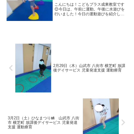
身体のコントロール・空...
こんにちは！こどもプラス成東教室です
😊今日は、午前に運動。午後に水遊びを
行いました！今日の運動遊びを紹介しま
す！①石渡り 空間認知力/バラン
ス力/足先の力 様々な大きさのバランス
ボードの上を、落ちないように進んでい
きます★ 難しいバー...
2月29日（木）山武市 八街市 横芝町 放課
後デイサービス 児童発達支援 運動療育
3月2日（土）ひなまつり🎎 山武市 八街
市 横芝町 放課後デイサービス 児童発達
支援 運動療育