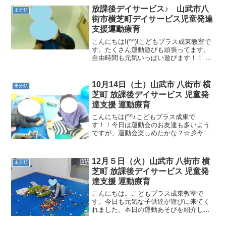
放課後デイサービス♪ 山武市八
未分類
街市横芝町デイサービス児童発達
支援運動療育
こんにちは!(^^)!こどもプラス成東教室で
す。たくさん運動遊びも頑張ってます。
自由時間も元気いっぱい遊びます！！ ス
キップ 跳躍力・リズム力・バランス
力サルキックタンバリン 懸垂力・リ
ズム力・バランス力レスキュー隊 引
10月14日（土）山武市 八街市 横
未分類
き寄せる力・身...
芝町 放課後デイサービス 児童発
達支援 運動療育
こんにちは(^^♪こどもプラス成東で
す！！今日は運動会のお友達も多いよう
ですが、運動会楽しめたかな？☆彡今日
は新しい車のおもちゃやレゴブロックで
集中して遊び、楽しく手先を動かしまし
た(^^)/ 今日は午前中ハロウィン製作を行
12月５日（火）山武市 八街市 横
未分類
いました！！ 午...
芝町 放課後デイサービス 児童発
達支援 運動療育
こんにちは。こどもプラス成東教室で
す。今日も元気な子供達が遊びに来てく
れました。本日の運動あそびを紹介しま
す。動物の荷物運び 《支持力・跳躍
力・空間認知力》平均台遊び 《バラン