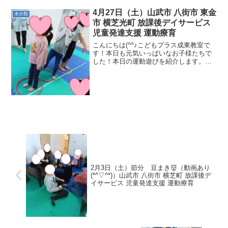
ス感覚・空間認知力》跳び箱 《バラン
4月27日（土）山武市 八街市 東金
未分類
ス感覚・支持力》気になる方は...
市 横芝光町 放課後デイサービス
児童発達支援 運動療育
こんにちは(^^♪こどもプラス成東教室で
す！本日も元気いっぱいなお子様たちで
した！本日の運動遊びを紹介します。☆
並びゲーム 判断力・認知機能・集中力
☆鷹と小鳥ゲーム ルールの理解・共感
性・瞬発力☆マス鬼ごっこ 空間認
知・身体面・身体コント...
2月3日（土）節分 豆まき👹（動画あり
(*^▽^*)）山武市 八街市 横芝町 放課後デ
イサービス 児童発達支援 運動療育