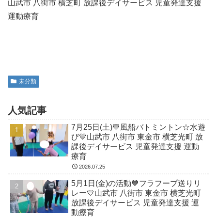
山武市 八街市 横芝町 放課後デイサービス 児童発達支援
運動療育
未分類
人気記事
7月25日(土)💙風船バトミントン☆水遊
び💙山武市 八街市 東金市 横芝光町 放
課後デイサービス 児童発達支援 運動
療育
2026.07.25
5月1日(金)の活動💙フラフープ送りリ
レー💙山武市 八街市 東金市 横芝光町
放課後デイサービス 児童発達支援 運
動療育