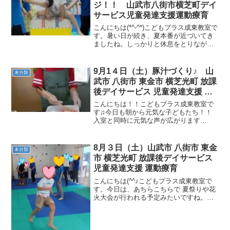
ジ！！ 山武市八街市横芝町デイ
サービス児童発達支援運動療育
こんにちは(*^-^*)こどもプラス成東教室で
す。暑い日が続き、夏本番が近づいてき
ましたね。しっかりと休息をとりなが
ら、身体の変化に気を付けつつ、暑い夏
を元気に過ごしていきたいと思います。
先日の運動遊びをご紹介します。跳び
9月1４日（土）豚汁づくり♪ 山
未分類
箱 （支持力・跳躍...
武市 八街市 東金市 横芝光町 放課
後デイサービス 児童発達支援 運
動療育
こんにちは！！こどもプラス成東教室で
す♫今日も朝から元気な子どもたち！！
入室と同時に元気な声が広がります
(*^_^*)今日は豚汁づくりを行いました！
野菜やお肉を切ったり炒めたり、調味料
を測りスープを作ったり、みなさんとて
8月３日（土）山武市 八街市 東金
未分類
も集中して調理に励ん...
市 横芝光町 放課後デイサービス
児童発達支援 運動療育
こんにちは(^^♪こどもプラス成東教室で
す。今日は、あちらこちらで 夏祭りや花
火大会が行われる予定みたいですね。子
ども達が嬉しそうに『花火を見にいくん
だ』と話している声が聞かれました
(*^▽^*)そんな元気な子ども達と一緒に、