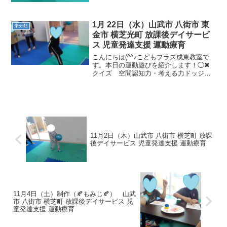
本日もたくさ...
1月 22日（水）山武市 八街市 東
未分類
金市 横芝光町 放課後デイサービ
ス 児童発達支援 運動療育
こんにちは(^^♪こどもプラス成東教室で
す。本日の運動遊びを紹介します！◯✖
クイズ 空間認知力・考える力ドッジボ
ール ルールの理解・協調性・判断力〇
✕クイズでは、「夏は寒い」等の難易度
が優しい問題から「だいこんは回りなが
ら成長する」といった...
11月2日（木）山武市 八街市 横芝町 放課
後デイサービス 児童発達支援 運動療育
11月4日（土）制作（🍂もみじ🍂） 山武
市 八街市 横芝町 放課後デイサービス 児
童発達支援 運動療育