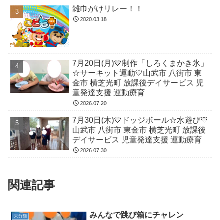
雑巾がけリレー！！
2020.03.18
7月20日(月)💙制作「しろくまかき氷」
☆サーキット運動💙山武市 八街市 東
金市 横芝光町 放課後デイサービス 児
童発達支援 運動療育
2026.07.20
7月30日(木)💙ドッジボール☆水遊び💙
山武市 八街市 東金市 横芝光町 放課後
デイサービス 児童発達支援 運動療育
2026.07.30
関連記事
みんなで跳び箱にチャレン
未分類