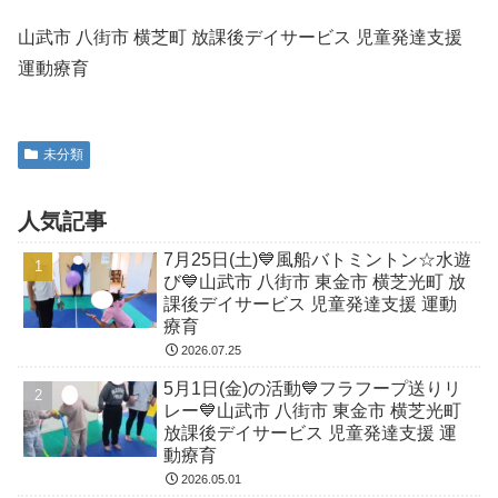
山武市 八街市 横芝町 放課後デイサービス 児童発達支援
運動療育
未分類
人気記事
7月25日(土)💙風船バトミントン☆水遊
び💙山武市 八街市 東金市 横芝光町 放
課後デイサービス 児童発達支援 運動
療育
2026.07.25
5月1日(金)の活動💙フラフープ送りリ
レー💙山武市 八街市 東金市 横芝光町
放課後デイサービス 児童発達支援 運
動療育
2026.05.01