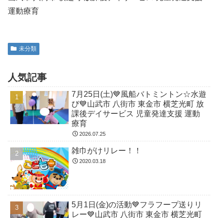
運動療育
未分類
人気記事
7月25日(土)💙風船バトミントン☆水遊
び💙山武市 八街市 東金市 横芝光町 放
課後デイサービス 児童発達支援 運動
療育
2026.07.25
雑巾がけリレー！！
2020.03.18
5月1日(金)の活動💙フラフープ送りリ
レー💙山武市 八街市 東金市 横芝光町