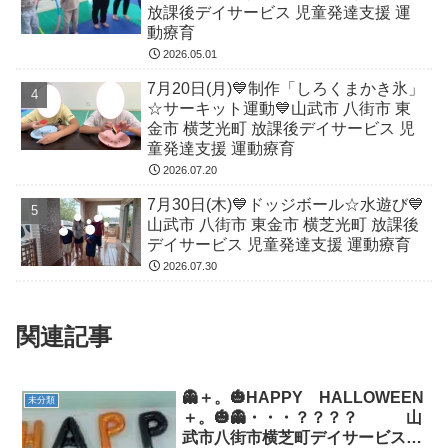
放課後デイサービス 児童発達支援 運
動療育
2026.05.01
7月20日(月)💙制作「しろくまかき氷」
☆サーキット運動💙山武市 八街市 東
金市 横芝光町 放課後デイサービス 児
童発達支援 運動療育
2026.07.20
7月30日(木)💙ドッジボール☆水遊び💙
山武市 八街市 東金市 横芝光町 放課後
デイサービス 児童発達支援 運動療育
2026.07.30
関連記事
👻＋。🎃HAPPY HALLOWEEN
未分類
＋。🎃👻・・・？？？？ 山
武市八街市横芝町デイサービス児