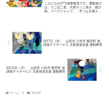
こんにちわ!(^^)!成東教室です。運動遊び
は、でこぼこ道、大根引っこ抜き、跳び
箱、フープジャンプ、、手つなぎ鬼５つ
に挑戦。遊びは、跳躍力、身体コントロ
ール、手の力、集中力等の大事な動きで
す。本の読み聞かせの静の時間「うん
こ」という本ですが...
9月7日（木） 山武市 八街市 横芝町 放
課後デイサービス 児童発達支援 運動療育
9月11日（月） 山武市 八街市 横芝町 放
課後デイサービス 児童発達支援 運動療育
ホーム
未分類