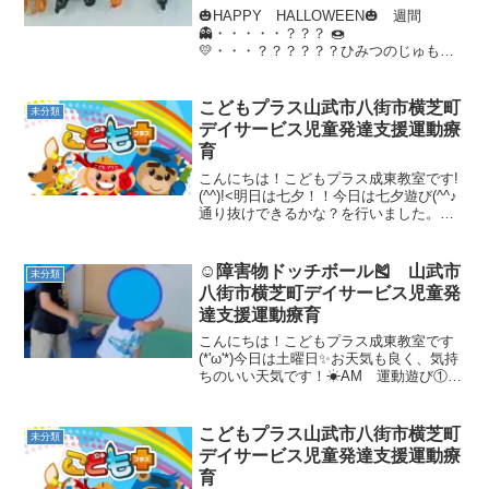
童発達支援運動療育
🎃HAPPY HALLOWEEN🎃 週間
👻・・・・・？？？ 🍩
💛・・・？？？？？？ひみつのじゅも
ん。－－－－－－－－－－秘密の呪文－
－－－－－－－－－－－－。トリック・
オア・トリート(Trick or Treat)
こどもプラス山武市八街市横芝町
未分類
デイサービス児童発達支援運動療
育
こんにちは！こどもプラス成東教室です!
(^^)!<明日は七夕！！今日は七夕遊び(^^♪
通り抜けできるかな？を行いました。バ
ランス感覚・協調性・瞬発力の養われる
運動に、皆盛り上がりました。子ども達
だけでの作戦会議の後は力いっぱい参加
☺障害物ドッチボール🎽 山武市
未分類
出来ました...
八街市横芝町デイサービス児童発
達支援運動療育
こんにちは！こどもプラス成東教室です
(*'ω'*)今日は土曜日✨お天気も良く、気持
ちのいい天気です！☀AM 運動遊び①走
って動物変身！ 全身運動/想像力
等リズムに合わせて、動物に変身しなが
ら、教室を跳んだり、走ったり、歩いた
こどもプラス山武市八街市横芝町
未分類
り！！！♬...
デイサービス児童発達支援運動療
育