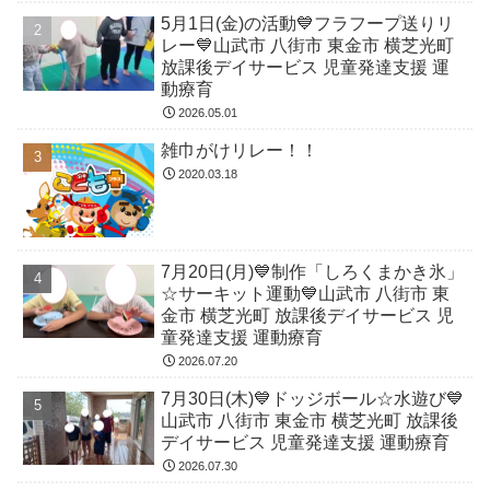
5月1日(金)の活動💙フラフープ送りリ
レー💙山武市 八街市 東金市 横芝光町
放課後デイサービス 児童発達支援 運
動療育
2026.05.01
雑巾がけリレー！！
2020.03.18
7月20日(月)💙制作「しろくまかき氷」
☆サーキット運動💙山武市 八街市 東
金市 横芝光町 放課後デイサービス 児
童発達支援 運動療育
2026.07.20
7月30日(木)💙ドッジボール☆水遊び💙
山武市 八街市 東金市 横芝光町 放課後
デイサービス 児童発達支援 運動療育
2026.07.30