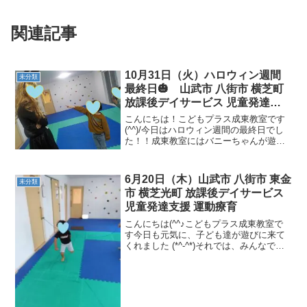
関連記事
10月31日（火）ハロウィン週間
未分類
最終日🎃 山武市 八街市 横芝町
放課後デイサービス 児童発達支
援 運動療育
こんにちは！こどもプラス成東教室です
(^^)/今日はハロウィン週間の最終日でし
た！！成東教室にはバニーちゃんが遊び
に来てくれました😊仮装楽しかったね
♡♡ 午前中は近くの公園に遊びに行って
きました！！たんぽぽや落ち葉を見つけ
6月20日（木）山武市 八街市 東金
未分類
て自然に触れたり、...
市 横芝光町 放課後デイサービス
児童発達支援 運動療育
こんにちは(^^♪こどもプラス成東教室で
す今日も元気に、子ども達が遊びに来て
くれました (*^-^*)それでは、みんなで体
をたくさん動かして遊びましょう！！！
本日の運動遊びを紹介します。大繩の走
り抜け《瞬発力・空間認知力・跳躍力》
ウシガエル...