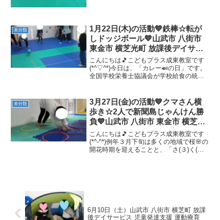
1月22日(木)の活動💙鉄棒☆転が
未分類
しドッジボール💙山武市 八街市
東金市 横芝光町 放課後デイサー
ビス 児童発達支援 運動療育
こんにちは🎵こどもプラス成東教室です
(*^▽^*)今日は、「カレー🍛の日」です。
全国学校栄養士協議会が学校給食の統一
メニューとしてカレーを提供したことを
記念し、「全国一斉献立カレーライスの
日」とも呼ばれているそうです。学校給
3月27日(金)の活動💙クマさん横
未分類
食のカレーってと...
歩き☆2人で新聞島じゃんけん勝
負💙山武市 八街市 東金市 横芝光
町 放課後デイサービス 児童発達
こんにちは🎵こどもプラス成東教室です
支援 運動療育
(*^-^*)例年３月下旬は多くの地域で桜🌸の
開花時期を迎えることと、「さ(３)く(９)
ら」の語呂合わせから、３×９＝27とし
て、3月27日に記念日が制定されたそうで
す🌸綺麗な桜🌸を眺めながら、癒された
い...
6月10日（土）山武市 八街市 横芝町 放課
後デイサービス 児童発達支援 運動療育