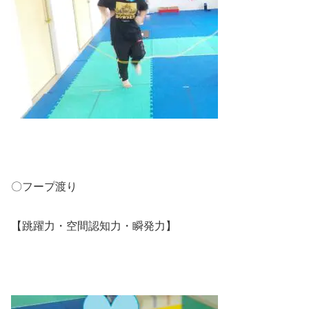
〇フープ渡り
【跳躍力・空間認知力・瞬発力】