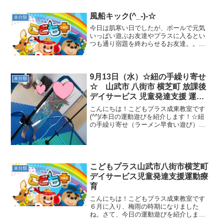
風船キック(^_-)-☆
未分類
今日は肌寒い日でしたが、ボールで元気
いっぱい遊ぶお友達やプラスに入るとい
つも通り宿題を終わらせるお友達。。。
今日も賑やかな教室の雰囲気でした。今
日の運動を紹介します♪同じ色のコーンは
どこ？ 想像力・協調性平均台渡
り バランス感覚・脚力逆...
9月13日（水）☆紐の手繰り寄せ
未分類
☆ 山武市 八街市 横芝町 放課後
デイサービス 児童発達支援 運動
療育
こんにちは！こどもプラス成東教室です
(^^)/本日の運動遊びを紹介します！☆紐
の手繰り寄せ（ラーメン早食い遊び）鉄
棒に括りつけられた紐の先端にラーメン
の画像を付けて素早く引く運動を行いま
した(*^▽^*)紐の長さも徐々に長くなり頑
張って引い...
こどもプラス山武市八街市横芝町
未分類
デイサービス児童発達支援運動療
育
こんにちは！こどもプラス成東教室です
６月に入り、梅雨の時期になりました
ね。さて、今日の運動遊びを紹介しま