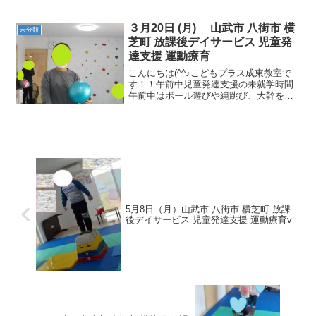
す！①ゆりかご起
き ⇒バランス感
覚・腹筋②動物のマネっこ（犬・ク
３月20日 (月) 山武市 八街市 横
未分類
マ） ⇒筋力・支持力・想像力③食
芝町 放課後デイサービス 児童発
べちゃうぞ！（ねこ...
達支援 運動療育
こんにちは(^^♪こどもプラス成東教室で
す！！午前中児童発達支援の未就学時間
午前中はボール遊びや縄跳び、大幹を養
う運動をたくさん行いました！！放課後
は体験利用の初めてのお友達にも優しく
接してくれる二年生の女の子！！午後の
運動は足切りごっこ...
5月8日（月）山武市 八街市 横芝町 放課
後デイサービス 児童発達支援 運動療育v