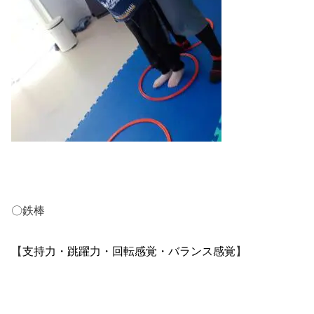
〇鉄棒
支持力・跳躍力・回転感覚・バランス感覚
【
】