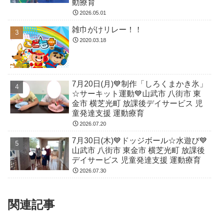
動療育
2026.05.01
雑巾がけリレー！！
2020.03.18
7月20日(月)💙制作「しろくまかき氷」
☆サーキット運動💙山武市 八街市 東
金市 横芝光町 放課後デイサービス 児
童発達支援 運動療育
2026.07.20
7月30日(木)💙ドッジボール☆水遊び💙
山武市 八街市 東金市 横芝光町 放課後
デイサービス 児童発達支援 運動療育
2026.07.30
関連記事