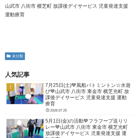
山武市 八街市 横芝町 放課後デイサービス 児童発達支援
運動療育
未分類
人気記事
7月25日(土)💙風船バトミントン☆水遊
び💙山武市 八街市 東金市 横芝光町 放
課後デイサービス 児童発達支援 運動
療育
2026.07.25
5月1日(金)の活動💙フラフープ送りリ
レー💙山武市 八街市 東金市 横芝光町
放課後デイサービス 児童発達支援 運