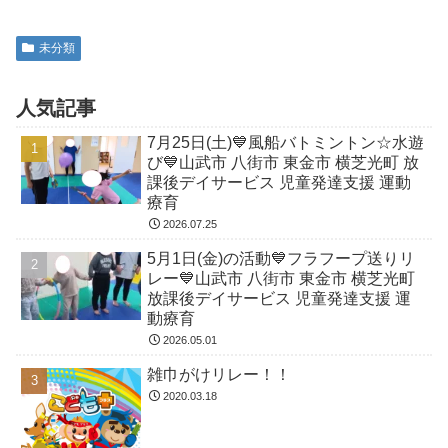
未分類
人気記事
7月25日(土)💙風船バトミントン☆水遊
び💙山武市 八街市 東金市 横芝光町 放
課後デイサービス 児童発達支援 運動
療育
2026.07.25
5月1日(金)の活動💙フラフープ送りリ
レー💙山武市 八街市 東金市 横芝光町
放課後デイサービス 児童発達支援 運
動療育
2026.05.01
雑巾がけリレー！！
2020.03.18