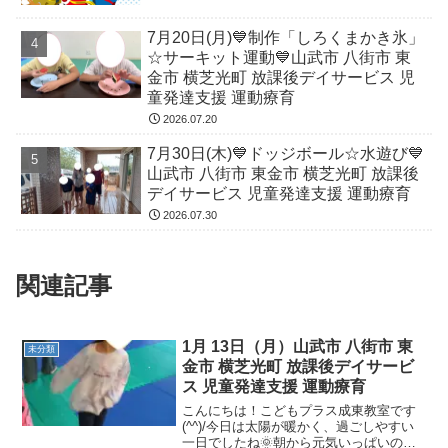
7月20日(月)💙制作「しろくまかき氷」
☆サーキット運動💙山武市 八街市 東
金市 横芝光町 放課後デイサービス 児
童発達支援 運動療育
2026.07.20
7月30日(木)💙ドッジボール☆水遊び💙
山武市 八街市 東金市 横芝光町 放課後
デイサービス 児童発達支援 運動療育
2026.07.30
関連記事
1月 13日（月）山武市 八街市 東
未分類
金市 横芝光町 放課後デイサービ
ス 児童発達支援 運動療育
こんにちは！こどもプラス成東教室です
(^^)/今日は太陽が暖かく、過ごしやすい
一日でしたね🌞朝から元気いっぱいの子