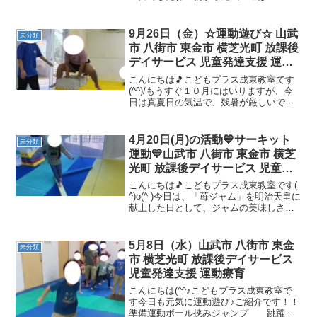
どもたち！！たくさん遊んでたくさん運
動しました😊今日の運動を紹介します。
ハチハチゲーム 身体のコントロール
9月26日（金）☆運動遊び☆ 山武
未分類
力・状況判断能力・ル...
市 八街市 東金市 横芝光町 放課後
デイサービス 児童発達支援 運動
療育
こんにちは🎵こどもプラス成東教室です
(^^)/もうすぐ１０月にはいりますが、今
日は真夏日の気温で、残暑が厳しいです
ね💦朝晩は気温が下がるので、体調崩さ
ないようお気をつけください😊運動遊び
のご紹介です♪大縄跳び 空間認知・跳躍
4月20日(月)の活動💙サーキット
未分類
力・身体コントロ...
運動💙山武市 八街市 東金市 横芝
光町 放課後デイサービス 児童発
達支援 運動療育
こんにちは🎵こどもプラス成東教室です(
^)o(^ )今日は、「苺ジャム」を明治天皇に
献上した日として、ジャムの美味しさや
魅力を知ってもらうための記念日「ジャ
ムの日」です🍓ジャムは保存性に優れた
食品として長い間人々に親しまれてきま
5月8日（水）山武市 八街市 東金
未分類
した。砂糖...
市 横芝光町 放課後デイサービス
児童発達支援 運動療育
こんにちは(^^♪こどもプラス成東教室で
す今日も元気に運動遊び♪ご紹介です！！
準備運動ボール挟みジャンプ 跳躍