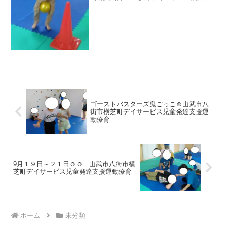
力・身体コントロール力など ケンケンジ
ャンプカップ掴み バランス感覚・跳
躍力・空間認知など 線渡り 身体コン
トロール・巧緻性...
ゴーストバスターズ鬼ごっこ☺山武市八
街市横芝町デイサービス児童発達支援運
動療育
9月１９日～２１日☺☺ 山武市八街市横
芝町デイサービス児童発達支援運動療育
ホーム
未分類