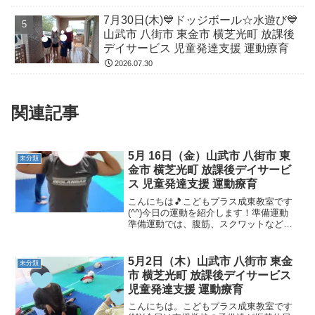
7月30日(木)💙ドッジボール☆水遊び💙
山武市 八街市 東金市 横芝光町 放課後
デイサービス 児童発達支援 運動療育
2026.07.30
関連記事
5月 16日（金）山武市 八街市 東
未分類
金市 横芝光町 放課後デイサービ
ス 児童発達支援 運動療育
こんにちは🎵こどもプラス成東教室です
(^^)今日の運動を紹介します！準備運動
準備運動では、腹筋、スクワットなど身
体を温めました！！信号ゲーム だるまさ
んがころんだ「だるまさんがころん
だ！！」「だるまさんが笑った！！」
5月2日（木）山武市 八街市 東金
未分類
「だるまさんが寝た！！...
市 横芝光町 放課後デイサービス
児童発達支援 運動療育
こんにちは。こどもプラス成東教室です