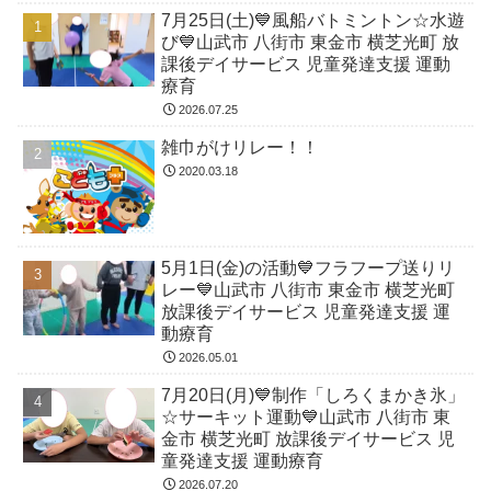
7月25日(土)💙風船バトミントン☆水遊
び💙山武市 八街市 東金市 横芝光町 放
課後デイサービス 児童発達支援 運動
療育
2026.07.25
雑巾がけリレー！！
2020.03.18
5月1日(金)の活動💙フラフープ送りリ
レー💙山武市 八街市 東金市 横芝光町
放課後デイサービス 児童発達支援 運
動療育
2026.05.01
7月20日(月)💙制作「しろくまかき氷」
☆サーキット運動💙山武市 八街市 東
金市 横芝光町 放課後デイサービス 児
童発達支援 運動療育
2026.07.20