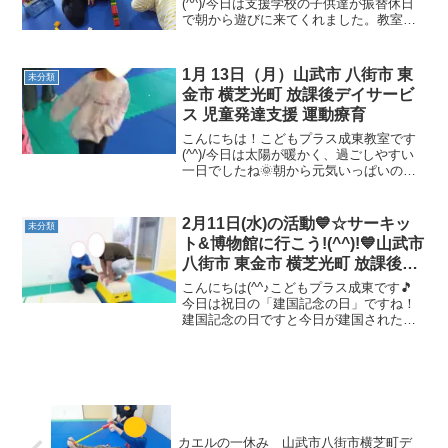
(^^)/今日は支援学校の子供達が振替休日
で朝から遊びに来てくれました。教室の
中は、子供達の笑い声で賑わっていま
す。本日の運動を紹介いたします。ケン
ケンパ《バランス感覚・跳躍力・空間認
1月 13日（月）山武市 八街市 東
未分類
知》ボコボコ道歩き《...
金市 横芝光町 放課後デイサービ
ス 児童発達支援 運動療育
こんにちは！こどもプラス成東教室です
(^^)/今日は太陽が暖かく、過ごしやすい
一日でしたね🌞朝から元気いっぱいの子
どもたち！！たくさん遊んでたくさん運
動しました😊今日の運動を紹介します。
ハチハチゲーム 身体のコントロール
2月11日(水)の活動💙☆サーキッ
未分類
力・状況判断能力・ル...
ト&博物館に行こう!(^^)!💙山武市
八街市 東金市 横芝光町 放課後デ
イサービス 児童発達支援 運動療
こんにちは(^^♪こどもプラス成東です🎵
育
今日は祝日の「建国記念の日」ですね！
建国記念の日ですと今日が建国された日
だと思っている人の多いかと思います。
ところが日本が建国された日は正確に分
かっていないそうです😲つまり、今日は
建国された日ではなく...
カエルの一休み 山武市八街市横芝町デ