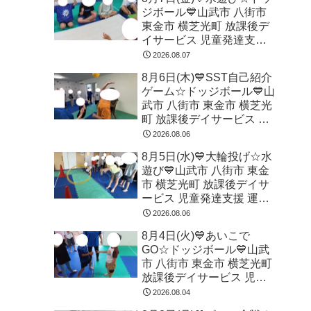
ジボール💙山武市 八街市
東金市 横芝光町 放課後デ
イサービス 児童発達支援
運動療育
2026.08.07
8月6日(木)💙SST自己紹介
ゲーム☆ドッジボール💙山
武市 八街市 東金市 横芝光
町 放課後デイサービス 児
童発達支援 運動療育
2026.08.06
8月5日(水)💙大輪投げ☆水
遊び💙山武市 八街市 東金
市 横芝光町 放課後デイサ
ービス 児童発達支援 運動
療育
2026.08.06
8月4日(火)💙あいこで
GO☆ドッジボール💙山武
市 八街市 東金市 横芝光町
放課後デイサービス 児童
発達支援 運動療育
2026.08.04