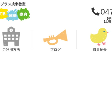
もプラス成東教室
04
【平日
【土曜・
ご利用方法
ブログ
職員紹介