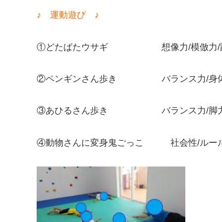
♪ 運動遊び ♪
①どたばたウサギ 想像力/模倣力/
②ペンギンさん歩き バランス力/身体
③あひるさん歩き バランス力/脚力/
④動物さんに変身鬼ごっこ 社会性/ルー