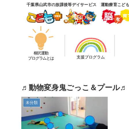
千葉県山武市の放課後等デイサービス 運動療育こど
柳沢運動
支援プログラム
プログラムとは
♬動物変身鬼ごっこ＆プール♬
未分類