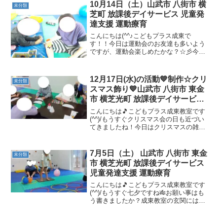
10月14日（土）山武市 八街市 横
未分類
芝町 放課後デイサービス 児童発
達支援 運動療育
こんにちは(^^♪こどもプラス成東で
す！！今日は運動会のお友達も多いよう
ですが、運動会楽しめたかな？☆彡今日
は新しい車のおもちゃやレゴブロックで
集中して遊び、楽しく手先を動かしまし
た(^^)/ 今日は午前中ハロウィン製作を行
12月17日(水)の活動💙制作☆クリ
未分類
いました！！ 午...
スマス飾り💙山武市 八街市 東金
市 横芝光町 放課後デイサービス
児童発達支援 運動療育
こんにちは🎵こどもプラス成東教室です
(^^)/もうすぐクリスマス会の日も近づい
てきましたね！今日はクリスマスの雑学
をご紹介します🎄クリスマスにプレゼン
トが届く仕組みは実は国によって違いま
す🎅アメリカ・日本：クリスマスイブの
7月5日（土） 山武市 八街市 東金
未分類
夜、子どもが寝てい...
市 横芝光町 放課後デイサービス
児童発達支援 運動療育
こんにちは🎵こどもプラス成東教室です
(^^)/もうすぐ七夕ですね🎋お願い事はも
う書きましたか？成東教室の玄関には、
みなさんが作った笹飾りとお願い事が飾
られています🎐ぜひ見てみてください😊