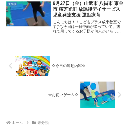
💗今日の活動を紹介します！午前中は
9月27日（金）山武市 八街市 東金
未分類
「パイナポー体操」、...
市 横芝光町 放課後デイサービス
児童発達支援 運動療育
こんにちは！！こどもプラス成東教室で
す(^^)/今日は一日中雨が降っていて、濡
れて帰ってくるお子様が何人かいらっし
ゃいました。だんだん気温が下がってき
て体調を崩しやすいので、気をつけて過
ごしましょう！今日の運動を紹介しま
す！キッズヨガ（体幹...
☆今日の運動内容☆
☆お使いゲーム☆
ホーム
未分類