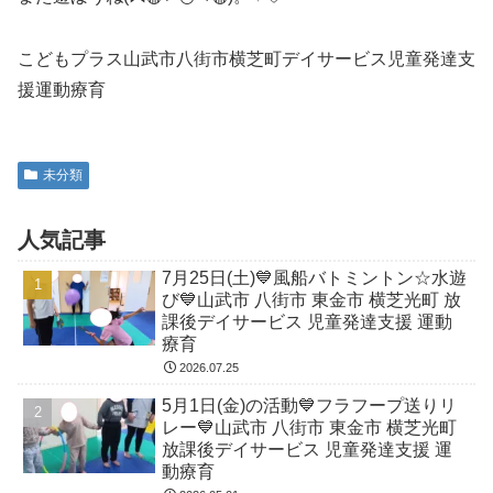
こどもプラス山武市八街市横芝町デイサービス児童発達支
援運動療育
未分類
人気記事
7月25日(土)💙風船バトミントン☆水遊
び💙山武市 八街市 東金市 横芝光町 放
課後デイサービス 児童発達支援 運動
療育
2026.07.25
5月1日(金)の活動💙フラフープ送りリ
レー💙山武市 八街市 東金市 横芝光町
放課後デイサービス 児童発達支援 運
動療育