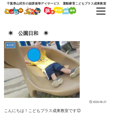
千葉県山武市の放課後等デイサービス 運動療育こどもプラス成東教室
☀ 公園日和 ☀
未分類
2020.06.27
こんにちは！こどもプラス成東教室です😊