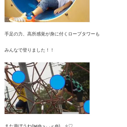
手足の力、高所感覚が身に付くロープタワーも
みんなで登りました！！
また遊ぼうね(⋈◍＞◡＜◍)。✧♡