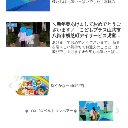
様たちは元気いっぱいでした！本日の運
動療育を紹介します。クマのフープ渡
り 渡り身体面・空間認知・イメージ
力・抑制力じゃがいも迷路 回転感覚
など跳び箱ジャンプ 身...
＼新年🌸あけましておめでとうご
未分類
ざいます／ こどもプラス山武市
八街市横芝町デイサービス児童発
達支援運動療育
あけましておめでとうございます。 新春
を晴々しい気持ちでお迎えのことと お
慶び申し上げます❀今年も元気いっぱい
なお友達がたくさん遊びに来てくれまし
た！こどもプラス成東教室は、4日から開
始🎵4日5日と二日間、お正月製作とお正
月遊び、初詣にいき...
穏やかな一日(#^.^#)
🤖ゴロゴロベルトコンベアー🤖