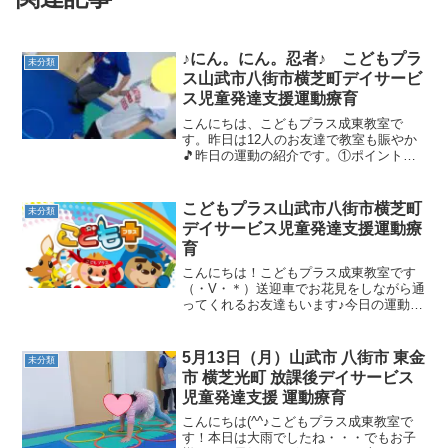
♪にん。にん。忍者♪ こどもプラ
未分類
ス山武市八街市横芝町デイサービ
ス児童発達支援運動療育
こんにちは、こどもプラス成東教室で
す。昨日は12人のお友達で教室も賑やか
🎵昨日の運動の紹介です。①ポイントジ
ャンプ 跳躍力・判断力お友達のレベ
ルに合わせてカーブを付けたり、距離を
離したりと盛り上がりました。②忍者連
こどもプラス山武市八街市横芝町
未分類
続跳び 跳躍力・バランス...
デイサービス児童発達支援運動療
育
こんにちは！こどもプラス成東教室です
（・V・＊）送迎車でお花見をしながら通
ってくれるお友達もいます♪今日の運動遊
びです。①さつまいもゴロゴロ（orジャ
ガイモ）養われる力は、バランス感覚/空
間認知力/回転感覚 になります。今回
5月13日（月）山武市 八街市 東金
未分類
は、パズルピース...
市 横芝光町 放課後デイサービス
児童発達支援 運動療育
こんにちは(^^♪こどもプラス成東教室で
す！本日は大雨でしたね・・・でもお子