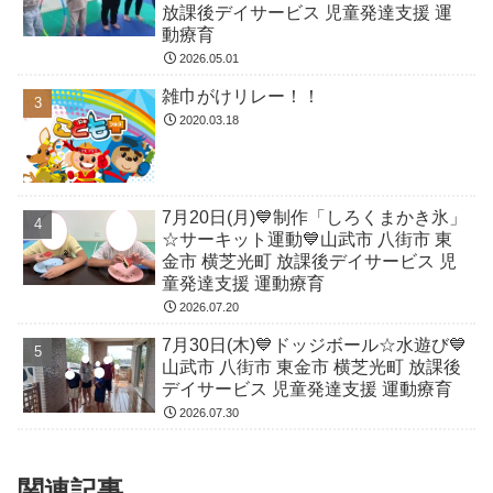
放課後デイサービス 児童発達支援 運
動療育
2026.05.01
雑巾がけリレー！！
2020.03.18
7月20日(月)💙制作「しろくまかき氷」
☆サーキット運動💙山武市 八街市 東
金市 横芝光町 放課後デイサービス 児
童発達支援 運動療育
2026.07.20
7月30日(木)💙ドッジボール☆水遊び💙
山武市 八街市 東金市 横芝光町 放課後
デイサービス 児童発達支援 運動療育
2026.07.30
関連記事