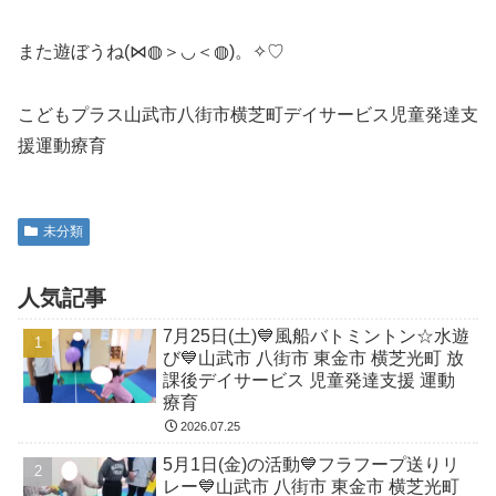
また遊ぼうね(⋈◍＞◡＜◍)。✧♡
こどもプラス山武市八街市横芝町デイサービス児童発達支
援運動療育
未分類
人気記事
7月25日(土)💙風船バトミントン☆水遊
び💙山武市 八街市 東金市 横芝光町 放
課後デイサービス 児童発達支援 運動
療育
2026.07.25
5月1日(金)の活動💙フラフープ送りリ
レー💙山武市 八街市 東金市 横芝光町