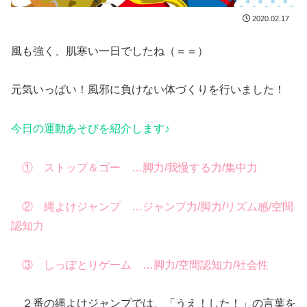
2020.02.17
風も強く、肌寒い一日でしたね（＝＝）
元気いっぱい！風邪に負けない体づくりを行いました！
今日の運動あそびを紹介します♪
① ストップ＆ゴー …脚力/我慢する力/集中力
② 縄よけジャンプ …ジャンプ力/脚力/リズム感/空間
認知力
③ しっぽとりゲーム …脚力/空間認知力/社会性
２番の縄よけジャンプでは、「うえ！した！」の言葉を