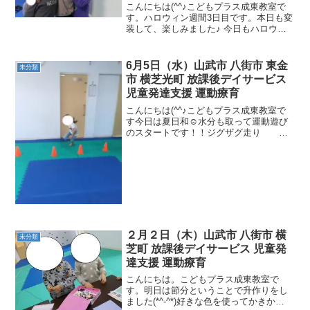
発達支援 運動療育
こんにちは(^^♪こどもプラス成東教室で
す。ハロウィン週間3日目です。本日も変
装して、楽しみました♪ 今日もハロウィ
ンのミッションに挑戦です🎃ブロックで
お花作り 巧緻性・模倣力など見本と同
じようにブロックで、お花の形を作りま
6月5日（水）山武市 八街市 東金
未分類
す。 ボーリング...
市 横芝光町 放課後デイサービス
児童発達支援 運動療育
こんにちは(^^♪こどもプラス成東教室で
す今日は夏日和☺水分も取って運動遊び
のスタートです！！ジグザグ走り 身
体面・身体コントロール力・空間認知な
ど ウシガエルジャンプ 支持力・空間認
知など とび箱ジャンプ（忍者跳び）
支持力・身体コン...
２月２日（木）山武市 八街市 横
未分類
芝町 放課後デイサービス 児童発
達支援 運動療育
こんにちは。こどもプラス成東教室で
す。明日は節分ということで升作りをし
ました(*^-^*)好きな色を使ってかきか