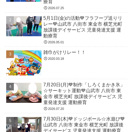
療育
2026.07.25
5月1日(金)の活動💙フラフープ送りリ
レー💙山武市 八街市 東金市 横芝光町
放課後デイサービス 児童発達支援 運
動療育
2026.05.01
雑巾がけリレー！！
2020.03.18
7月20日(月)💙制作「しろくまかき氷」
☆サーキット運動💙山武市 八街市 東
金市 横芝光町 放課後デイサービス 児
童発達支援 運動療育
2026.07.20
7月30日(木)💙ドッジボール☆水遊び💙
山武市 八街市 東金市 横芝光町 放課後
デイサービス 児童発達支援 運動療育