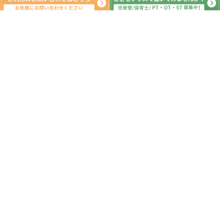
新着記事
8月8日(土)💙水遊び💙山武市 八街市 東
金市 横芝光町 放課後デイサービス 児
童発達支援 運動療育
2026.08.08
8月7日(金)💙水遊び☆ドッジボール💙
山武市 八街市 東金市 横芝光町 放課後