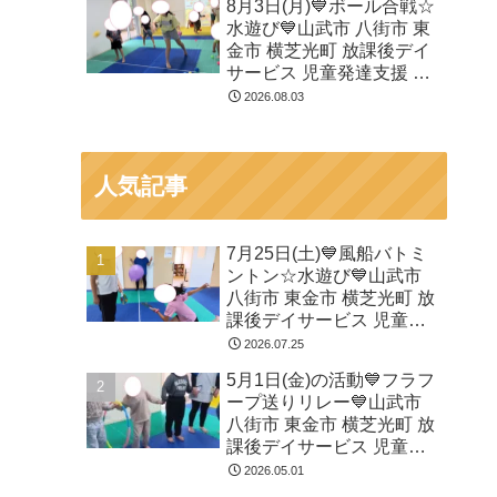
8月3日(月)💙ボール合戦☆
水遊び💙山武市 八街市 東
金市 横芝光町 放課後デイ
サービス 児童発達支援 運
動療育
2026.08.03
人気記事
7月25日(土)💙風船バトミ
ントン☆水遊び💙山武市
八街市 東金市 横芝光町 放
課後デイサービス 児童発
達支援 運動療育
2026.07.25
5月1日(金)の活動💙フラフ
ープ送りリレー💙山武市
八街市 東金市 横芝光町 放
課後デイサービス 児童発
達支援 運動療育
2026.05.01