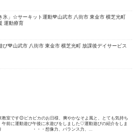
かき氷」☆サーキット運動💙山武市 八街市 東金市 横芝光町
援 運動療育
水遊び💙山武市 八街市 東金市 横芝光町 放課後デイサービス
東教室です😊ピカピカのお日様、爽やかなそよ風と、とても気持ち
、午前に運動遊び午後に水遊びをしました♡運動遊びの紹介をしま
がり ・・・想像力、バランス力、...