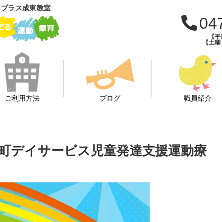
もプラス成東教室
04
【平日
【土曜・
ご利用方法
ブログ
職員紹介
町デイサービス児童発達支援運動療