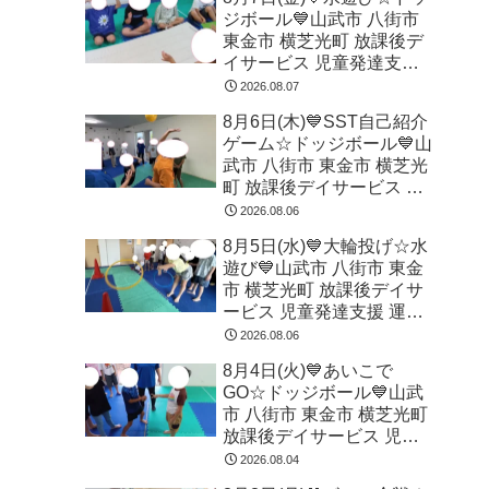
ジボール💙山武市 八街市
東金市 横芝光町 放課後デ
イサービス 児童発達支援
運動療育
2026.08.07
8月6日(木)💙SST自己紹介
ゲーム☆ドッジボール💙山
武市 八街市 東金市 横芝光
町 放課後デイサービス 児
童発達支援 運動療育
2026.08.06
8月5日(水)💙大輪投げ☆水
遊び💙山武市 八街市 東金
市 横芝光町 放課後デイサ
ービス 児童発達支援 運動
療育
2026.08.06
8月4日(火)💙あいこで
GO☆ドッジボール💙山武
市 八街市 東金市 横芝光町
放課後デイサービス 児童
発達支援 運動療育
2026.08.04