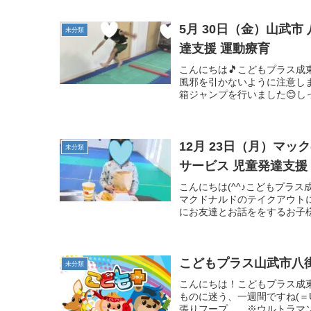
5月 30日（金）山武市
未分類
達支援 運動療育
こんにちは🎵こどもプラス成
風邪を引かないように注意し
箱ジャンプを行いました😊し
12月 23日（月）マッ
未分類
サービス 児童発達支援
こんにちは(^^♪こどもプラ
マクドナルドのテイクアウト
にお友達とお話ををするお子様の様
こどもプラス山武市八
未分類
こんにちは！こどもプラス成
ものに迷う、一週間ですね(＝
張りフープ ※ウルトラマ