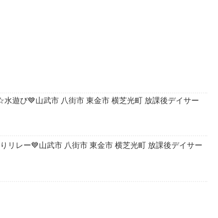
ン☆水遊び💙山武市 八街市 東金市 横芝光町 放課後デイサー
送りリレー💙山武市 八街市 東金市 横芝光町 放課後デイサー