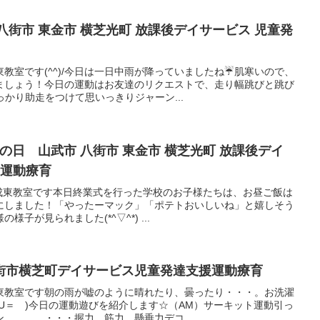
 八街市 東金市 横芝光町 放課後デイサービス 児童発
東教室です(^^)/今日は一日中雨が降っていましたね☔肌寒いので、
ましょう！今日の運動はお友達のリクエストで、走り幅跳びと跳び
っかり助走をつけて思いっきりジャーン...
クの日 山武市 八街市 東金市 横芝光町 放課後デイ
 運動療育
ス成東教室です本日終業式を行った学校のお子様たちは、お昼ご飯は
にしました！「やったーマック」「ポテトおいしいね」と嬉しそう
子が見られました(*^▽^*) ...
街市横芝町デイサービス児童発達支援運動療育
東教室です朝の雨が嘘のように晴れたり、曇ったり・・・。お洗濯
U＝ )今日の運動遊びを紹介します☆（AM）サーキット運動引っ
ン ・・・握力、筋力、懸垂力デコ...