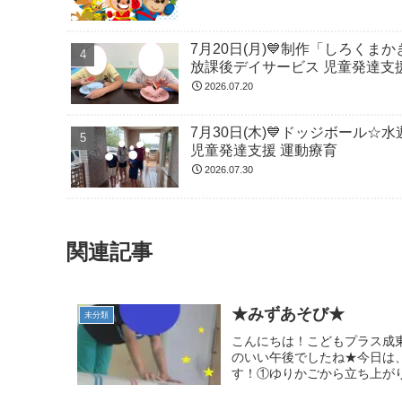
7月20日(月)💙制作「しろくま
放課後デイサービス 児童発達支
2026.07.20
7月30日(木)💙ドッジボール☆
児童発達支援 運動療育
2026.07.30
関連記事
★みずあそび★
未分類
こんにちは！こどもプラス成
のいい午後でしたね★今日は
す！①ゆりかごから立ち上