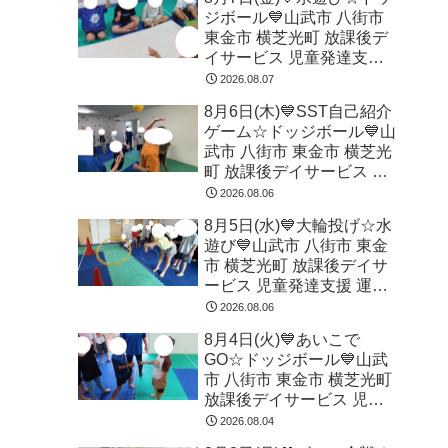
ジボール💙山武市 八街市
東金市 横芝光町 放課後デ
イサービス 児童発達支援
運動療育
2026.08.07
8月6日(木)💙SST自己紹介
ゲーム☆ドッジボール💙山
武市 八街市 東金市 横芝光
町 放課後デイサービス 児
童発達支援 運動療育
2026.08.06
8月5日(水)💙大輪投げ☆水
遊び💙山武市 八街市 東金
市 横芝光町 放課後デイサ
ービス 児童発達支援 運動
療育
2026.08.06
8月4日(火)💙あいこで
GO☆ドッジボール💙山武
市 八街市 東金市 横芝光町
放課後デイサービス 児童
発達支援 運動療育
2026.08.04