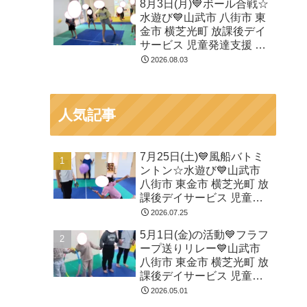
8月3日(月)💙ボール合戦☆
水遊び💙山武市 八街市 東
金市 横芝光町 放課後デイ
サービス 児童発達支援 運
動療育
2026.08.03
人気記事
7月25日(土)💙風船バトミ
ントン☆水遊び💙山武市
八街市 東金市 横芝光町 放
課後デイサービス 児童発
達支援 運動療育
2026.07.25
5月1日(金)の活動💙フラフ
ープ送りリレー💙山武市
八街市 東金市 横芝光町 放
課後デイサービス 児童発
達支援 運動療育
2026.05.01