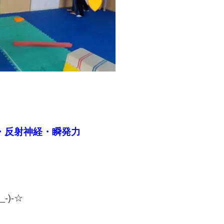
・反射神経・瞬発力
)-☆