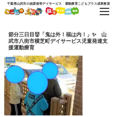
千葉県山武市の放課後等デイサービス 運動療育こどもプラス成東教室
節分三日目👹「鬼は外！福は内！」✨ 山
武市八街市横芝町デイサービス児童発達支
援運動療育
未分類