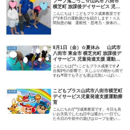
フープ鬼ごっこ☆山武市 八街市
横芝町 放課後デイサービス 児童
発達支援 運動療育
こんにちは！こどもプラス成東教室です
(^^)/本日の運動遊びを紹介します！☆人
間知恵の輪 柔軟性・思考力・身体のコ
ントロール☆フープ鬼ごっこ 身体コン
トロール・跳躍力・判断力お友達と手を
つないで人間知恵の輪を行いました！手
を使わないで隣のお...
8月1日（金）☆夏休み 山武市
未分類
八街市 東金市 横芝光町 放課後デ
イサービス 児童発達支援 運動療
育
こんにちは(^^♪こどもプラス成東です🎵
台風9号の影響で、久しぶりの朝から雨で
すね☔雨でも子ども達は元気いっぱいに
遊んでいました！午前中の運動遊びは、
ポックリ歩き バランス感覚・高所感覚
などみんな一歩一歩上手に歩けていまし
こどもプラス山武市八街市横芝町
未分類
た(^^♪ ボール...
デイサービス児童発達支援運動療
育
こんにちわ!(^^)!成東教室です。今日も良
いお天気でしたね日中は暖かい一日でし
た今日の午前中の遊びはロープを使い結
んでほどいて（空間認知力、協応性、想
像力）回転なわとび（跳躍力、空間認知