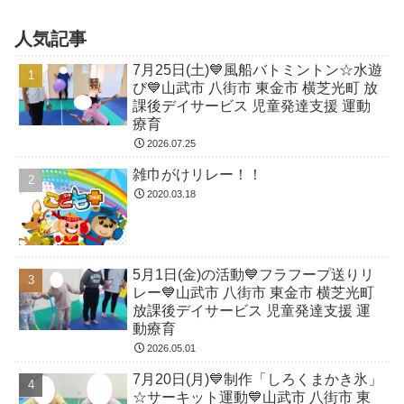
人気記事
7月25日(土)💙風船バトミントン☆水遊
び💙山武市 八街市 東金市 横芝光町 放
課後デイサービス 児童発達支援 運動
療育
2026.07.25
雑巾がけリレー！！
2020.03.18
5月1日(金)の活動💙フラフープ送りリ
レー💙山武市 八街市 東金市 横芝光町
放課後デイサービス 児童発達支援 運
動療育
2026.05.01
7月20日(月)💙制作「しろくまかき氷」
☆サーキット運動💙山武市 八街市 東