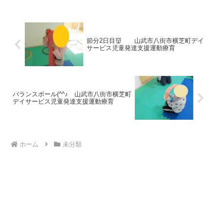
力、瞬発力）に挑戦。 午後には元気のい
いお友達も来て...
節分2日目👹 山武市八街市横芝町デイ
サービス児童発達支援運動療育
バランスボール(^^♪ 山武市八街市横芝町
デイサービス児童発達支援運動療育
ホーム
未分類