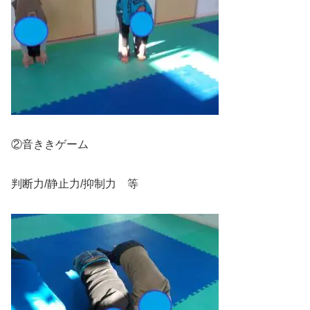
②音ききゲーム
判断力/静止力/抑制力 等