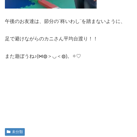
午後のお友達は、節分の¨柊いわし¨を踏まないように、
足で避けながらのカニさん平均台渡り！！
また遊ぼうね♪(⋈◍＞◡＜◍)。✧♡
未分類