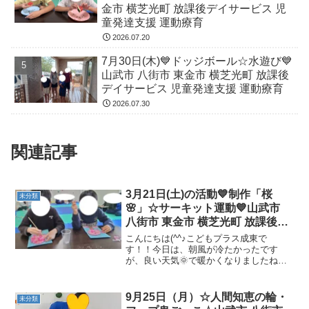
金市 横芝光町 放課後デイサービス 児
童発達支援 運動療育
2026.07.20
7月30日(木)💙ドッジボール☆水遊び💙
山武市 八街市 東金市 横芝光町 放課後
デイサービス 児童発達支援 運動療育
2026.07.30
関連記事
3月21日(土)の活動💙制作「桜
未分類
🌸」☆サーキット運動💙山武市
八街市 東金市 横芝光町 放課後デ
イサービス 児童発達支援 運動療
こんにちは(^^♪こどもプラス成東で
育
す！！今日は、朝風が冷たかったです
が、良い天気🌞で暖かくなりましたね😄
朝から元気な友達が来てくれました
(*^▽^*)午前中の活動は、制作「桜」を行
いました🌸白い紙粘土に、赤い絵具を混
9月25日（月）☆人間知恵の輪・
未分類
ぜてピンク色にします！...