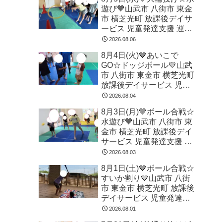
遊び💙山武市 八街市 東金
市 横芝光町 放課後デイサ
ービス 児童発達支援 運動
療育
2026.08.06
8月4日(火)💙あいこで
GO☆ドッジボール💙山武
市 八街市 東金市 横芝光町
放課後デイサービス 児童
発達支援 運動療育
2026.08.04
8月3日(月)💙ボール合戦☆
水遊び💙山武市 八街市 東
金市 横芝光町 放課後デイ
サービス 児童発達支援 運
動療育
2026.08.03
8月1日(土)💙ボール合戦☆
すいか割り💙山武市 八街
市 東金市 横芝光町 放課後
デイサービス 児童発達支
援 運動療育
2026.08.01