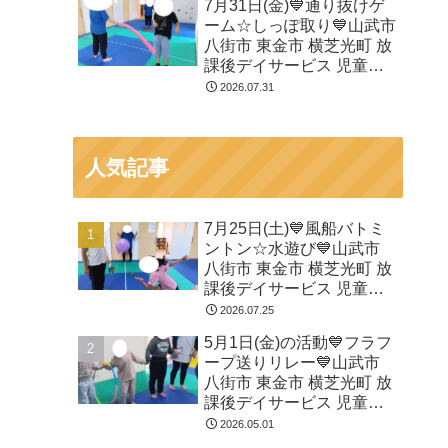
7月31日(金)💙通り抜けゲ
ーム☆しっぽ取り💙山武市
八街市 東金市 横芝光町 放
課後デイサービス 児童発
達支援 運動療育
2026.07.31
人気記事
7月25日(土)💙風船バトミ
ントン☆水遊び💙山武市
八街市 東金市 横芝光町 放
課後デイサービス 児童発
達支援 運動療育
2026.07.25
5月1日(金)の活動💙フラフ
ープ送りリレー💙山武市
八街市 東金市 横芝光町 放
課後デイサービス 児童発
達支援 運動療育
2026.05.01