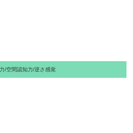
間認知力/逆さ感覚