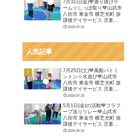
7月31日(金)💙通り抜けゲ
ーム☆しっぽ取り💙山武市
八街市 東金市 横芝光町 放
課後デイサービス 児童発
達支援 運動療育
2026.07.31
人気記事
7月25日(土)💙風船バトミ
ントン☆水遊び💙山武市
八街市 東金市 横芝光町 放
課後デイサービス 児童発
達支援 運動療育
2026.07.25
5月1日(金)の活動💙フラフ
ープ送りリレー💙山武市
八街市 東金市 横芝光町 放
課後デイサービス 児童発
達支援 運動療育
2026.05.01