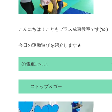
こんにちは！こどもプラス成東教室です(‘ω’)
今日の運動遊びを紹介します★
①電車ごっこ 協応性/
ストップ＆ゴー 語彙力/模倣