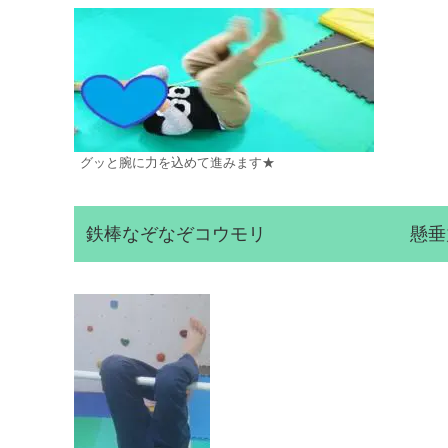
グッと腕に力を込めて進みます★
鉄棒なぞなぞコウモリ 懸垂力/空