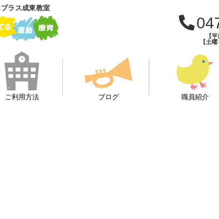
もプラス成東教室
04
【平日
【土曜・
ご利用方法
ブログ
職員紹介
