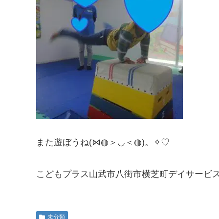
また遊ぼうね(⋈◍＞◡＜◍)。✧♡
こどもプラス山武市八街市横芝町デイサービ
未分類