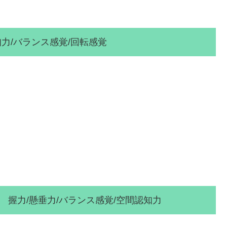
/バランス感覚/回転感覚
力/バランス感覚/空間認知力