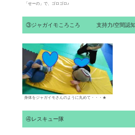
「せーの」で、ゴロゴロ♪
③ジャガイモころころ 支持力/空間認知力
身体をジャガイモさんのように丸めて・・・★
④レスキュー隊 握力/懸垂