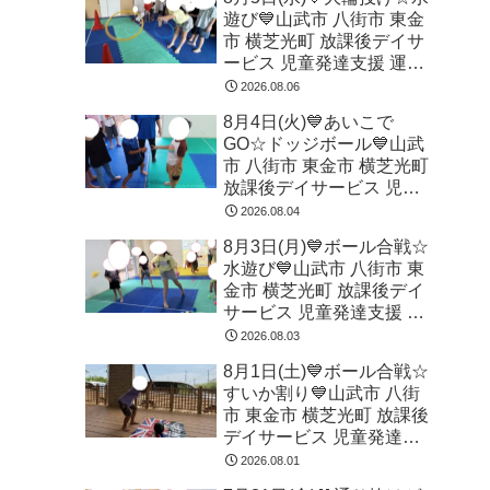
遊び💙山武市 八街市 東金
市 横芝光町 放課後デイサ
ービス 児童発達支援 運動
療育
2026.08.06
8月4日(火)💙あいこで
GO☆ドッジボール💙山武
市 八街市 東金市 横芝光町
放課後デイサービス 児童
発達支援 運動療育
2026.08.04
8月3日(月)💙ボール合戦☆
水遊び💙山武市 八街市 東
金市 横芝光町 放課後デイ
サービス 児童発達支援 運
動療育
2026.08.03
8月1日(土)💙ボール合戦☆
すいか割り💙山武市 八街
市 東金市 横芝光町 放課後
デイサービス 児童発達支
援 運動療育
2026.08.01