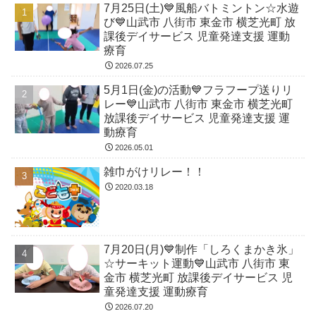
7月25日(土)💙風船バトミントン☆水遊
び💙山武市 八街市 東金市 横芝光町 放
課後デイサービス 児童発達支援 運動
療育
2026.07.25
5月1日(金)の活動💙フラフープ送りリ
レー💙山武市 八街市 東金市 横芝光町
放課後デイサービス 児童発達支援 運
動療育
2026.05.01
雑巾がけリレー！！
2020.03.18
7月20日(月)💙制作「しろくまかき氷」
☆サーキット運動💙山武市 八街市 東
金市 横芝光町 放課後デイサービス 児
童発達支援 運動療育
2026.07.20