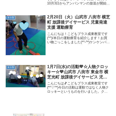
10月3日からアンパンマンの放送が開始さ
れ、当初は全24話で終了の予定でした
が、予想以上の人気で放送期間が延長さ
れたそうです。今でも大人気のアンパン
2月20日（火）山武市 八街市 横芝
未分類
マン！！い...
町 放課後デイサービス 児童発達
支援 運動療育
こんにちは！こどもプラス成東教室です
(^^)/本日の運動療育を紹介します！お買
い物ごっこをしました(*^-^*)ケンケンパで
フープの道を渡り障がい物のある平均台
を落ちないように渡りました！最後に跳
び箱ジャンプをして買い物リストにある
カードを...
1月7日(水)の活動💙☆人物クロッ
未分類
キー☆💙山武市 八街市 東金市 横
芝光町 放課後デイサービス 児童
発達支援 運動療育
こんにちは🎵こどもプラス成東教室です
(*^▽^*)今日の活動は運動ではなく人物ク
ロッキーというものを行いました。クロ
ッキーとは、目の前にいる人物や動物を
観察してすばやく描く技法です。短時間
にたくさん描くことで観察力が身につ
き、絵の基礎力が向...