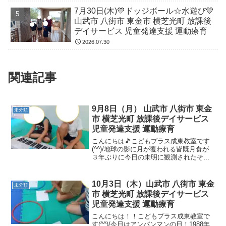
7月30日(木)💙ドッジボール☆水遊び💙
山武市 八街市 東金市 横芝光町 放課後
デイサービス 児童発達支援 運動療育
2026.07.30
関連記事
9月8日（月） 山武市 八街市 東金
未分類
市 横芝光町 放課後デイサービス
児童発達支援 運動療育
こんにちは🎵こどもプラス成東教室です
(^^)/地球の影に月が覆われる皆既月食が
３年ぶりに今日の未明に観測されたそう
ですね！見られた方はいらっしゃいます
か(*^-^*)？次回の観測は来年３月3日だそ
うです🌕🌔🌓🌒🌑今日も子ども達は元気
10月3日（木）山武市 八街市 東金
未分類
に遊んで...
市 横芝光町 放課後デイサービス
児童発達支援 運動療育
こんにちは！！こどもプラス成東教室で
す(^^)/今日はアンパンマンの日！1988年